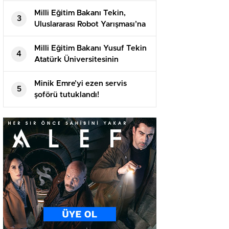
evlenmişti!
Milli Eğitim Bakanı Tekin,
3
Uluslararası Robot Yarışması’na
katılan öğrencilerle bir araya
geldi
Milli Eğitim Bakanı Yusuf Tekin
4
Atatürk Üniversitesinin
akademik yılı açılış töreninde
konuştu
Minik Emre’yi ezen servis
5
şoförü tutuklandı!