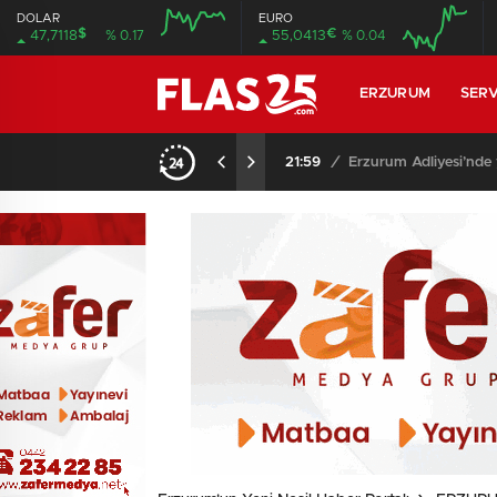
DOLAR
EURO
$
€
47,7118
% 0.17
55,0413
% 0.04
08:00
08:00
ERZURUM
SERV
21:59
/
Erzurum Adliyesi’nde 