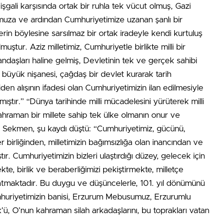
n işgali karşısında ortak bir ruhla tek vücut olmuş, Gazi
şumuza ve ardından Cumhuriyetimize uzanan şanlı bir
tlerin böylesine sarsılmaz bir ortak iradeyle kendi kurtuluş
muştur. Aziz milletimiz, Cumhuriyetle birlikte milli bir
andaşları haline gelmiş, Devletinin tek ve gerçek sahibi
en büyük nişanesi, çağdaş bir devlet kurarak tarih
en alışının ifadesi olan Cumhuriyetimizin ilan edilmesiyle
mıştır.” “Dünya tarihinde milli mücadelesini yürüterek milli
ahraman bir millete sahip tek ülke olmanın onur ve
 Sekmen, şu kaydı düştü: “Cumhuriyetimiz, gücünü,
r birliğinden, milletimizin bağımsızlığa olan inancından ve
r. Cumhuriyetimizin bizleri ulaştırdığı düzey, gelecek için
e, birlik ve beraberliğimizi pekiştirmekte, milletçe
maktadır. Bu duygu ve düşüncelerle, 101. yıl dönümünü
huriyetimizin banisi, Erzurum Mebusumuz, Erzurumlu
, O’nun kahraman silah arkadaşlarını, bu toprakları vatan