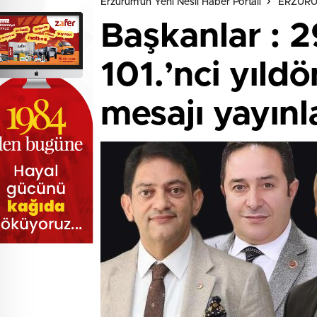
Erzurum'un Yeni Nesil Haber Portalı
ERZUR
Başkanlar : 
101.’nci yıl
mesajı yayınla