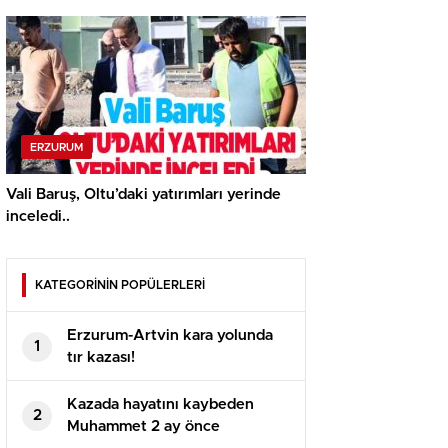
ERZURUM
Vali Baruş, Oltu’daki yatırımları yerinde
inceledi..
KATEGORİNİN POPÜLERLERİ
Erzurum-Artvin kara yolunda
1
tır kazası!
Kazada hayatını kaybeden
2
Muhammet 2 ay önce