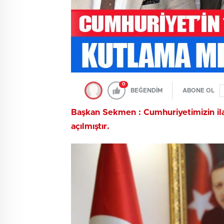
0
BEĞENDİM
ABONE OL
Başkan Sekmen : Cumhuriyetimizin ila
açılmıştır.