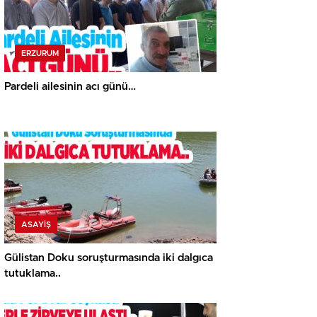
ERZURUM
Pardeli ailesinin acı günü…
ASAYİŞ
Gülistan Doku soruşturmasında iki dalgıca
tutuklama..