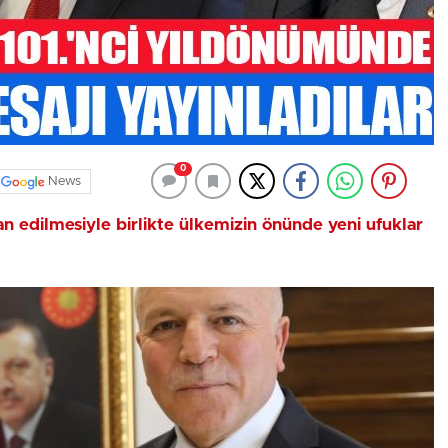
0
News
n edilmesiyle birlikte ülkemizin önünde yeni ufuklar