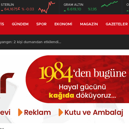
STERLİN
GRAM ALTIN
O
£
64,1675
% -0.03
6.619,10
%1,95
08:00
08:00
IS
GÜNDEM
SPOR
EKONOMI
MAGAZIN
GAZETELER
yangın: 2 kişi dumandan etkilendi…