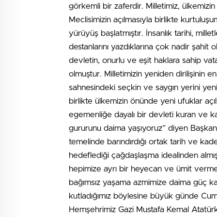
görkemli bir zaferdir. Milletimiz, ülkemizi
Meclisimizin açılmasıyla birlikte kurtulu
yürüyüş başlatmıştır. İnsanlık tarihi, mille
destanlarını yazdıklarına çok nadir şahit ol
devletin, onurlu ve eşit haklara sahip vat
olmuştur. Milletimizin yeniden dirilişinin 
sahnesindeki seçkin ve saygın yerini yenid
birlikte ülkemizin önünde yeni ufuklar açıl
egemenliğe dayalı bir devleti kuran ve k
gururunu daima yaşıyoruz” diyen Başkan
temelinde barındırdığı ortak tarih ve kade
hedeflediği çağdaşlaşma idealinden almıştı
hepimize ayrı bir heyecan ve ümit vermekt
bağımsız yaşama azmimize daima güç kat
kutladığımız böylesine büyük günde Cum
Hemşehrimiz Gazi Mustafa Kemal Atatürk’ü