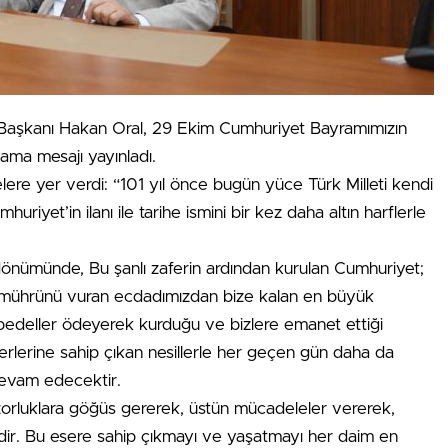
 Başkanı Hakan Oral, 29 Ekim Cumhuriyet Bayramımızın
ama mesajı yayınladı.
lere yer verdi: “101 yıl önce bugün yüce Türk Milleti kendi
uriyet’in ilanı ile tarihe ismini bir kez daha altın harflerle
l dönümünde, Bu şanlı zaferin ardından kurulan Cumhuriyet;
an mührünü vuran ecdadımızdan bize kalan en büyük
 bedeller ödeyerek kurduğu ve bizlere emanet ettiği
erlerine sahip çıkan nesillerle her geçen gün daha da
evam edecektir.
zorluklara göğüs gererek, üstün mücadeleler vererek,
erdir. Bu esere sahip çıkmayı ve yaşatmayı her daim en