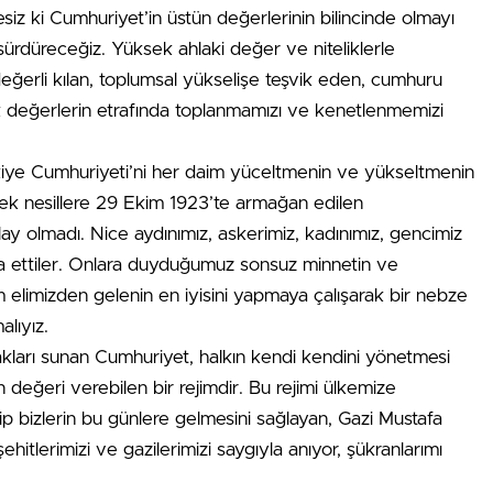
siz ki Cumhuriyet’in üstün değerlerinin bilincinde olmayı
sürdüreceğiz. Yüksek ahlaki değer ve niteliklerle
eğerli kılan, toplumsal yükselişe teşvik eden, cumhuru
k değerlerin etrafında toplanmamızı ve kenetlenmemizi
ürkiye Cumhuriyeti’ni her daim yüceltmenin ve yükseltmenin
ecek nesillere 29 Ekim 1923’te armağan edilen
lay olmadı. Nice aydınımız, askerimiz, kadınımız, gencimiz
a ettiler. Onlara duyduğumuz sonsuz minnetin ve
elimizden gelenin en iyisini yapmaya çalışarak bir nebze
lıyız.
akları sunan Cumhuriyet, halkın kendi kendini yönetmesi
 değeri verebilen bir rejimdir. Bu rejimi ülkemize
 bizlerin bu günlere gelmesini sağlayan, Gazi Mustafa
ehitlerimizi ve gazilerimizi saygıyla anıyor, şükranlarımı