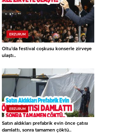
ERZURUM
Oltu’da festival coşkusu konserle zirveye
ulaştı..
ERZURUM
Satın aldıkları prefabrik evin önce çatısı
damlattı, sonra tamamen çöktü..