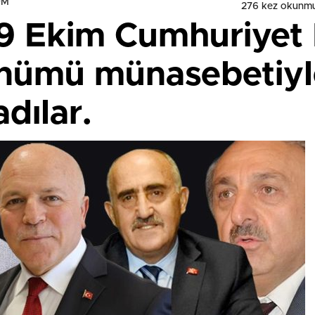
UM
276 kez okunmu
29 Ekim Cumhuriyet
dönümü münasebetiy
dılar.