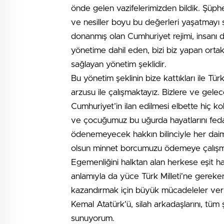
önde gelen vazifelerimizden bildik. Şüphe
ve nesiller boyu bu değerleri yaşatmayı 
donanmış olan Cumhuriyet rejimi, insanı d
yönetime dahil eden, bizi biz yapan orta
sağlayan yönetim şeklidir.
Bu yönetim şeklinin bize kattıkları ile T
arzusu ile çalışmaktayız. Bizlere ve gel
Cumhuriyet’in ilan edilmesi elbette hiç ko
ve çocuğumuz bu uğurda hayatlarını fed
ödenemeyecek hakkın bilinciyle her daim 
olsun minnet borcumuzu ödemeye çalışma
Egemenliğini halktan alan herkese eşit h
anlamıyla da yüce Türk Milleti’ne gereken
kazandırmak için büyük mücadeleler verip
Kemal Atatürk’ü, silah arkadaşlarını, tüm ş
sunuyorum.