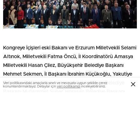
Kongreye İçişleri eski Bakanı ve Erzurum Milletvekili Selami
Altınok, Milletvekili Fatma Öncü, İl Koordinatörü Amasya
Milletvekili Hasan Çilez, Büyükşehir Belediye Başkanı
Mehmet Sekmen, İl Başkanı İbrahim Küçükoğlu, Yakutiye
Belediye Başkanı Mahmut Uçar, Palandöken Belediye
Veri politikasındaki amaçlarla sınırlı ve mevzuata uygun şekilde çerez
konumlandırmaktayız. Detaylar için
veri politikamızı
inceleyebilirsiniz.
Başkanı Muhammet Sunar, Horasan Belediye Başkanı
Hayrettin Özdemir, Köprüköy Belediye Başkanı Nevzat
Karasu, İ Gençlik Kolları Başkanı Gökberk Kocaelililer,
Kadın Kolları Başkanı Beyza Saltuklu Özdemir, il ve ilçe
yönetim kurulu üyeleri, kadın ve gençlik kolları teşkilat
üyeleri, STK temsilcileri ve partililer katıldı.