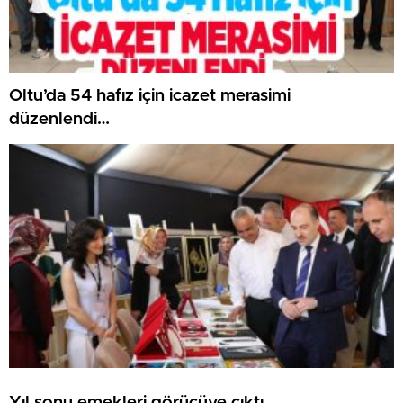
Oltu’da 54 hafız için icazet merasimi
düzenlendi…
Yıl sonu emekleri görücüye çıktı..