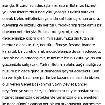
inançla, Erzurum’un dadaşlarına, aziz milletimize hizmet
yolunda liderimizin izinde yürüyeceğiz. Ülkücü hareket
olarak bizler, milletimizin yanında saf tutmuş; onun onuru,
güvenliği ve huzuru için her türlü fedakarlığı göze almış bir
davanın neferleriyiz. Bu binamız, geçmişimizden
geleceğimize köprü olan, milli şuurumuzu diri tutan bir
merkez olacaktır. Biz, her türlü fitneye, fesada, ihanete
karşı tek bir yürek olarak mücadelemize devam edeceğiz.
Her bir dava arkadaşımız, milletimiz için bu kutlu yolda var
gücümüzle çalışacak, Türk milletinin refahı, bağımsızlığı ve
huzuru için gece gündüz demeden gayret edecektir. Ben
bu vesileyle binamızın partimize kazandırılmasında bizlere
olur veren Genel Başkanımız Sayın Devlet Bahçeli
beyefendiye sonsuz teşekkürlerimi sunuyor, baştan sona
hizmet binamızda destekleriyle yanımızda olan, emekleri
ile gece gündüz çalışan her bir yol arkadaşıma, kardeşime