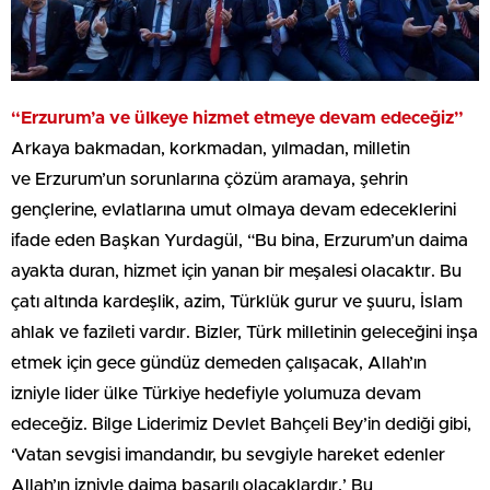
“Erzurum’a ve ülkeye hizmet etmeye devam edeceğiz”
Arkaya bakmadan, korkmadan, yılmadan, milletin
ve Erzurum’un sorunlarına çözüm aramaya, şehrin
gençlerine, evlatlarına umut olmaya devam edeceklerini
ifade eden Başkan Yurdagül, “Bu bina, Erzurum’un daima
ayakta duran, hizmet için yanan bir meşalesi olacaktır. Bu
çatı altında kardeşlik, azim, Türklük gurur ve şuuru, İslam
ahlak ve fazileti vardır. Bizler, Türk milletinin geleceğini inşa
etmek için gece gündüz demeden çalışacak, Allah’ın
izniyle lider ülke Türkiye hedefiyle yolumuza devam
edeceğiz. Bilge Liderimiz Devlet Bahçeli Bey’in dediği gibi,
‘Vatan sevgisi imandandır, bu sevgiyle hareket edenler
Allah’ın izniyle daima başarılı olacaklardır.’ Bu