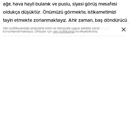
ağır, hava hayli bulanık ve puslu, siyasi görüş mesafesi
oldukça düşüktür. Önümüzü görmekte, istikametimizi
tayin etmekte zorlanmaktayız. Ahir zaman, baş döndürücü
bir hızla gözlerimizin önünden akıp gitmekte; hayat,
Veri politikasındaki amaçlarla sınırlı ve mevzuata uygun şekilde çerez
konumlandırmaktayız. Detaylar için
veri politikamızı
inceleyebilirsiniz.
avuçlarımızın arasından kayarken âdeta bir meçhule kanat
çırpmaktadır” dedi.