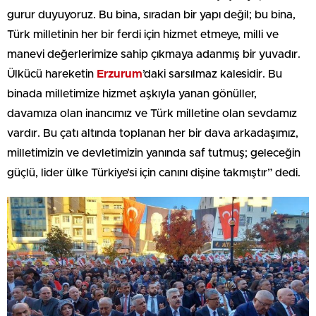
gurur duyuyoruz. Bu bina, sıradan bir yapı değil; bu bina,
Türk milletinin her bir ferdi için hizmet etmeye, milli ve
manevi değerlerimize sahip çıkmaya adanmış bir yuvadır.
Ülkücü hareketin
Erzurum
’daki sarsılmaz kalesidir. Bu
binada milletimize hizmet aşkıyla yanan gönüller,
davamıza olan inancımız ve Türk milletine olan sevdamız
vardır. Bu çatı altında toplanan her bir dava arkadaşımız,
milletimizin ve devletimizin yanında saf tutmuş; geleceğin
güçlü, lider ülke Türkiye’si için canını dişine takmıştır” dedi.