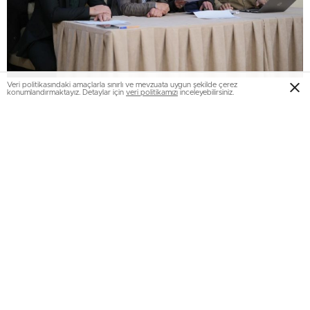
Veri politikasındaki amaçlarla sınırlı ve mevzuata uygun şekilde çerez
konumlandırmaktayız. Detaylar için
veri politikamızı
inceleyebilirsiniz.
Erzurum Gençlik ve Spor İl Müdürlüğü Personel Şube
Müdürü Şinasi Polat, “Toplum Yararına Program
kapsamında İŞ-KUR üzerinden başvuru yapan 259 aday
için Dijital ortamda Noter huzurunda kura çekilişini yaptık.
Bu adaylardan 26’sını çekilen kura sonucu belli oldu. Dijital
ortamda yapılan kura çekilişini kazanan tüm adayları tebrik
ediyorum” dedi.