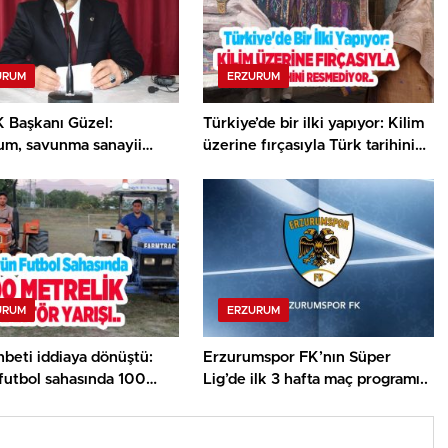
URUM
ERZURUM
 Başkanı Güzel:
Türkiye’de bir ilki yapıyor: Kilim
um, savunma sanayii
üzerine fırçasıyla Türk tarihini
temine daha güçlü
resmediyor..
 dâhil edilmeli”..
URUM
ERZURUM
beti iddiaya dönüştü:
Erzurumspor FK’nın Süper
futbol sahasında 100
Lig’de ilk 3 hafta maç programı..
k traktör yarışı..