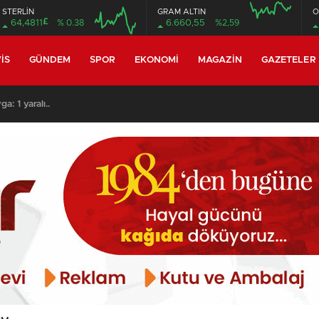
STERLİN
GRAM ALTIN
O
£
64,4811
% 0.38
6.660,55
%2,59
16:00
20:00
16:00
20:00
IS
GÜNDEM
SPOR
EKONOMI
MAGAZIN
GAZETELER
a: 1 yaralı..