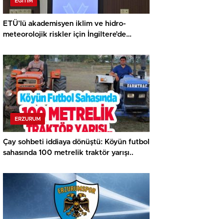
EĞITIM
ETÜ’lü akademisyen iklim ve hidro-
meteorolojik riskler için İngiltere’de
araştırma yapacak…
ERZURUM
Çay sohbeti iddiaya dönüştü: Köyün futbol
sahasında 100 metrelik traktör yarışı..