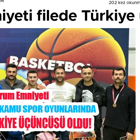
UM
202 kez okunm
yeti filede Türkiye