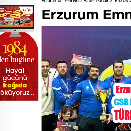
Erzurum'un Yeni Nesil Haber Portalı
ERZUR
Erzurum Emni