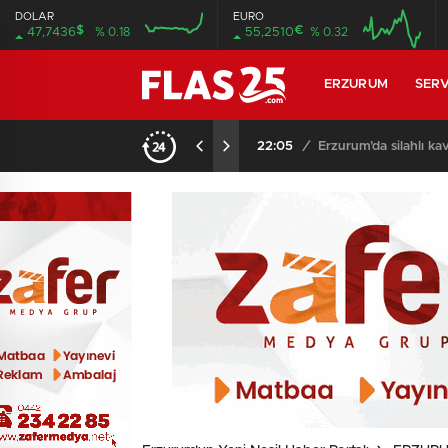
DOLAR
EURO
$
€
47,7436
% 0.18
55,2510
% 0.32
16:00
20:00
16:00
20:00
ERZURUM
SERV
22:05
/
Erzurum’da silahlı kavg