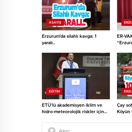
ASAYİŞ
ERZ
Erzurum’da silahlı kavga: 1
ER-VAK
yaralı..
“Erzur
ekosis
şekilde
EĞITIM
ERZ
ETÜ’lü akademisyen iklim ve
Çay soh
hidro-meteorolojik riskler için
Köyün 
İngiltere’de araştırma yapacak…
metreli