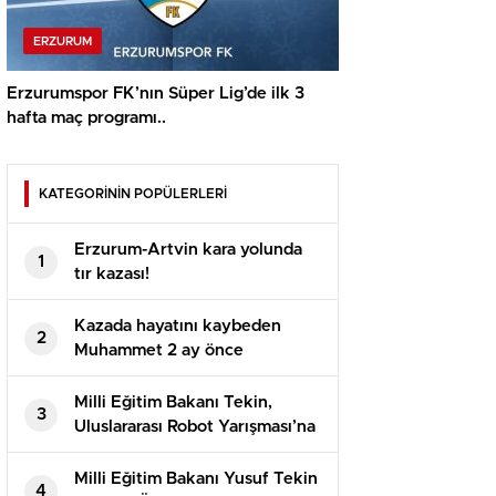
ERZURUM
Erzurumspor FK’nın Süper Lig’de ilk 3
hafta maç programı..
KATEGORİNİN POPÜLERLERİ
Erzurum-Artvin kara yolunda
1
tır kazası!
Kazada hayatını kaybeden
2
Muhammet 2 ay önce
evlenmişti!
Milli Eğitim Bakanı Tekin,
3
Uluslararası Robot Yarışması’na
katılan öğrencilerle bir araya
geldi
Milli Eğitim Bakanı Yusuf Tekin
4