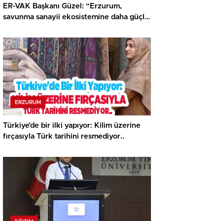
ER-VAK Başkanı Güzel: “Erzurum,
savunma sanayii ekosistemine daha güçlü
şekilde dâhil edilmeli”..
ERZURUM
Türkiye’de bir ilki yapıyor: Kilim üzerine
fırçasıyla Türk tarihini resmediyor..