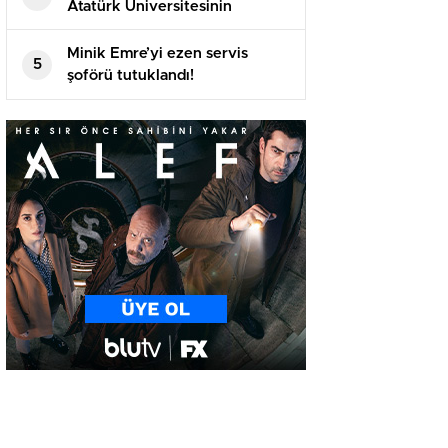
Atatürk Üniversitesinin
akademik yılı açılış töreninde
konuştu
Minik Emre’yi ezen servis
5
şoförü tutuklandı!