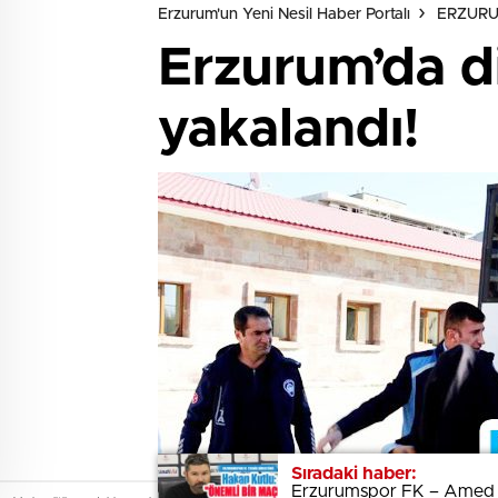
Erzurum'un Yeni Nesil Haber Portalı
ERZUR
Erzurum’da di
yakalandı!
Sıradaki haber:
Sıradaki haber:
Erzurumspor FK – Amed Sp
Erzurumspor FK – Amed Sp