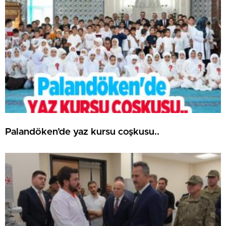
Palandöken’de yaz kursu coşkusu..