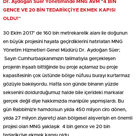
Dr. Aydoğan Süer Yönetiminde MNG AVM
“
4 BİN
GENCE VE 20 BİN TEDARİKÇİYE EKMEK KAPISI
OLDU!
“
30 Ekim 2017’ de 160 bin metrekarelik alanı ile doğunun
en büyük projesini hayata geçirdiklerini hatırlatan MNG
Yönetim Hizmetleri Genel Müdürü Dr. Aydoğan Süer;
Sayın Cumhurbaşkanımızın talimatıyla gerçekleşen
projenin inşaatı bittiğinde bu proje açılamaz bu proje
kapasitesinin çok üstünde bölge nüfusu burayı kurtarmaz
gözüyle bakılıyordu. Hatta son günde binanın yüzde
seksenini doldurduğumuz halde bile içerideki markalar
gerçek değil diye hakkımızda manipüle yapmışlardı. Bu
gün Rabbimiz’e hamdolsun yılda 450 milyon ciro dönen,
yılda 27 milyon ziyaretçi alan bölgesel alışverişin en önemli
projesi olan MNG yaklaşık 4 bin gence ve 20 bin
tedarikçiye ekmek kapısı oldu.