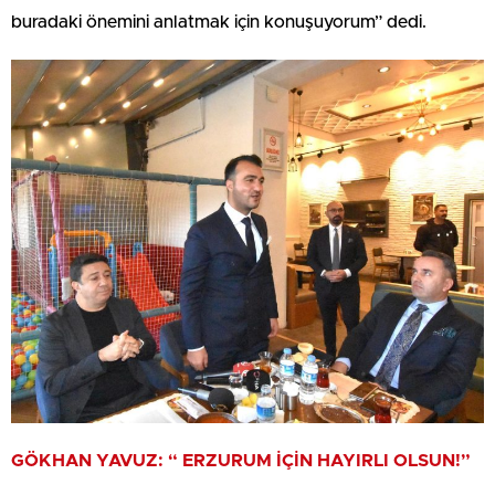
buradaki önemini anlatmak için konuşuyorum” dedi.
GÖKHAN YAVUZ: “ ERZURUM İÇİN HAYIRLI OLSUN!”