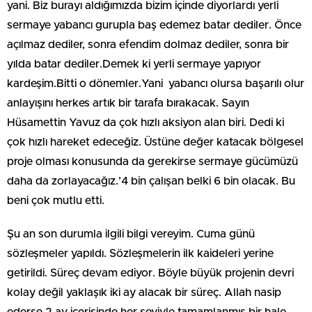
yani. Biz burayı aldığımızda bizim içinde diyorlardı yerli
sermaye yabancı gurupla baş edemez batar dediler. Önce
açılmaz dediler, sonra efendim dolmaz dediler, sonra bir
yılda batar dediler.Demek ki yerli sermaye yapıyor
kardeşim.Bitti o dönemler.Yani yabancı olursa başarılı olur
anlayışını herkes artık bir tarafa bırakacak. Sayın
Hüsamettin Yavuz da çok hızlı aksiyon alan biri. Dedi ki
çok hızlı hareket edeceğiz. Üstüne değer katacak bölgesel
proje olması konusunda da gerekirse sermaye gücümüzü
daha da zorlayacağız.’4 bin çalışan belki 6 bin olacak. Bu
beni çok mutlu etti.
Şu an son durumla ilgili bilgi vereyim. Cuma günü
sözleşmeler yapıldı. Sözleşmelerin ilk kaideleri yerine
getirildi. Süreç devam ediyor. Böyle büyük projenin devri
kolay değil yaklaşık iki ay alacak bir süreç. Allah nasip
ederse 2 ay içerisinde her şeyiyle tamamlanmış bir hale