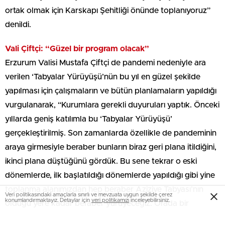
ortak olmak için Karskapı Şehitliği önünde toplanıyoruz”
denildi.
Vali Çiftçi: “Güzel bir program olacak”
Erzurum Valisi Mustafa Çiftçi de pandemi nedeniyle ara
verilen ‘Tabyalar Yürüyüşü’nün bu yıl en güzel şekilde
yapılması için çalışmaların ve bütün planlamaların yapıldığı
vurgulanarak, “Kurumlara gerekli duyuruları yaptık. Önceki
yıllarda geniş katılımla bu ‘Tabyalar Yürüyüşü’
gerçekleştirilmiş. Son zamanlarda özellikle de pandeminin
araya girmesiyle beraber bunların biraz geri plana itildiğini,
ikinci plana düştüğünü gördük. Bu sene tekrar o eski
dönemlerde, ilk başlatıldığı dönemlerde yapıldığı gibi yine
toplanma alanımızdan hep beraber Aziziye Tabyası’nın
Veri politikasındaki amaçlarla sınırlı ve mevzuata uygun şekilde çerez
konumlandırmaktayız. Detaylar için
veri politikamızı
inceleyebilirsiniz.
olduğu yere kadar beraber yürüyeceğiz. Orada bir
program var. Şehitlerimizin adına Kur’an-ı Kerim okunacak,