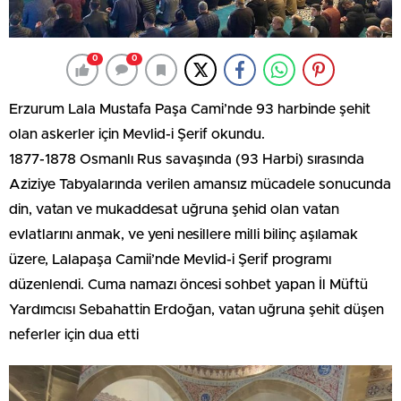
0
0
Erzurum Lala Mustafa Paşa Cami’nde 93 harbinde şehit
olan askerler için Mevlid-i Şerif okundu.
1877-1878 Osmanlı Rus savaşında (93 Harbi) sırasında
Aziziye Tabyalarında verilen amansız mücadele sonucunda
din, vatan ve mukaddesat uğruna şehid olan vatan
evlatlarını anmak, ve yeni nesillere milli bilinç aşılamak
üzere, Lalapaşa Camii’nde Mevlid-i Şerif programı
düzenlendi. Cuma namazı öncesi sohbet yapan İl Müftü
Yardımcısı Sebahattin Erdoğan, vatan uğruna şehit düşen
neferler için dua etti