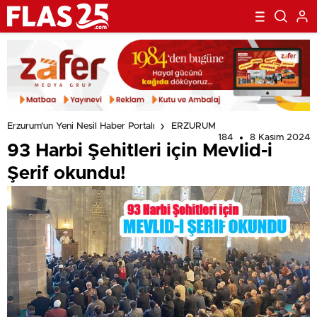
Erzurum'un Yeni Nesil Haber Portalı
ERZURUM
184
8 Kasım 2024
93 Harbi Şehitleri için Mevlid-i
Şerif okundu!