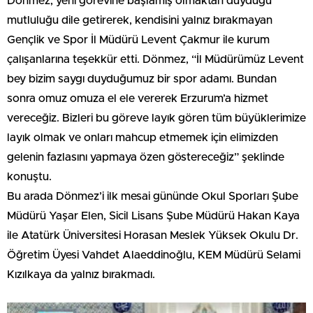
Dönmez, yeni görevine başlamış olmaktan duyduğu
mutluluğu dile getirerek, kendisini yalnız bırakmayan
Gençlik ve Spor İl Müdürü Levent Çakmur ile kurum
çalışanlarına teşekkür etti. Dönmez, “İl Müdürümüz Levent
bey bizim saygı duyduğumuz bir spor adamı. Bundan
sonra omuz omuza el ele vererek Erzurum’a hizmet
vereceğiz. Bizleri bu göreve layık gören tüm büyüklerimize
layık olmak ve onları mahcup etmemek için elimizden
gelenin fazlasını yapmaya özen göstereceğiz” şeklinde
konuştu.
Bu arada Dönmez’i ilk mesai gününde Okul Sporları Şube
Müdürü Yaşar Elen, Sicil Lisans Şube Müdürü Hakan Kaya
ile Atatürk Üniversitesi Horasan Meslek Yüksek Okulu Dr.
Öğretim Üyesi Vahdet Alaeddinoğlu, KEM Müdürü Selami
Kızılkaya da yalnız bırakmadı.