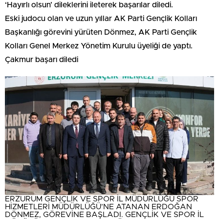
‘Hayırlı olsun’ dileklerini ileterek başarılar diledi.
Eski judocu olan ve uzun yıllar AK Parti Gençlik Kolları
Başkanlığı görevini yürüten Dönmez, AK Parti Gençlik
Kolları Genel Merkez Yönetim Kurulu üyeliği de yaptı.
Çakmur başarı diledi
ERZURUM GENÇLİK VE SPOR İL MÜDÜRLÜĞÜ SPOR
HİZMETLERİ MÜDÜRLÜĞÜ’NE ATANAN ERDOĞAN
DÖNMEZ, GÖREVİNE BAŞLADI. GENÇLİK VE SPOR İL