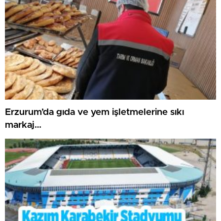
Erzurum’da gıda ve yem işletmelerine sıkı
markaj…