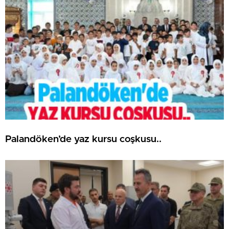
Palandöken’de yaz kursu coşkusu..