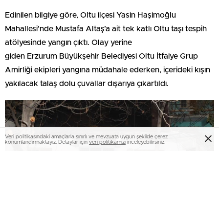
Edinilen bilgiye göre, Oltu ilçesi Yasin Haşimoğlu
Mahallesi’nde Mustafa Altaş’a ait tek katlı Oltu taşı tespih
atölyesinde yangın çıktı. Olay yerine
giden Erzurum Büyükşehir Belediyesi Oltu İtfaiye Grup
Amirliği ekipleri yangına müdahale ederken, içerideki kışın
yakılacak talaş dolu çuvallar dışarıya çıkartıldı.
Veri politikasındaki amaçlarla sınırlı ve mevzuata uygun şekilde çerez
konumlandırmaktayız. Detaylar için
veri politikamızı
inceleyebilirsiniz.