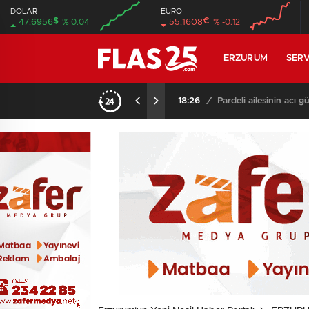
DOLAR
EURO
$
€
47,6956
% 0.04
55,1608
% -0.12
00:00
00:00
00:00
00:00
ERZURUM
SERV
18:26
/
Pardeli ailesinin acı 