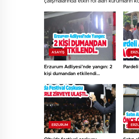
çalışmalarında etkin rol alan kurumların ko
ASAYİŞ
ERZ
Erzurum Adliyesi’nde yangın: 2
Pardeli
kişi dumandan etkilendi…
ERZURUM
ERZ