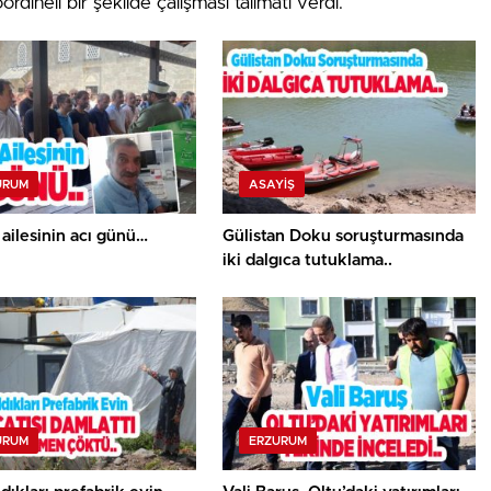
ordineli bir şekilde çalışması talimatı verdi.
URUM
ASAYİŞ
 ailesinin acı günü…
Gülistan Doku soruşturmasında
iki dalgıca tutuklama..
URUM
ERZURUM