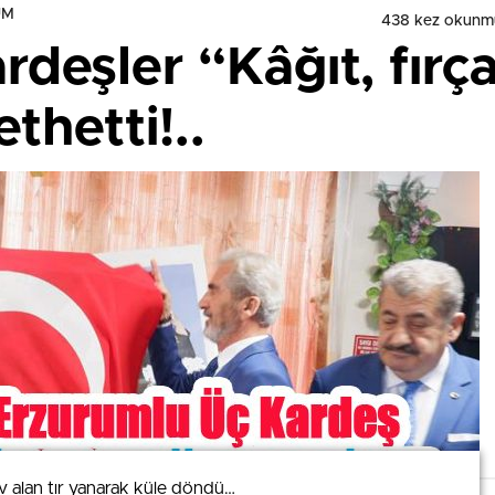
UM
438 kez okunm
rdeşler “Kâğıt, fır
ethetti!..
ev alan tır yanarak küle döndü…
ev alan tır yanarak küle döndü…