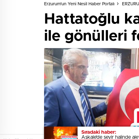
Erzurum'un Yeni Nesil Haber Portalı
ERZUR
Hattatoğlu ka
ile gönülleri f
Sıradaki haber:
Sıradaki haber:
Aşkale’de seyir halinde al
Aşkale’de seyir halinde al