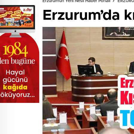
Erzurum'un Yeni Nesil Haber Portalı
ERZUR
Erzurum’da kış