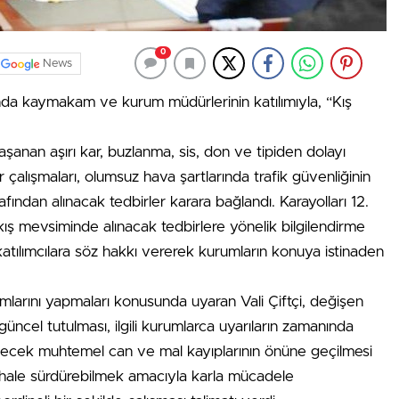
0
News
ında kaymakam ve kurum müdürlerinin katılımıyla, “Kış
anan aşırı kar, buzlanma, sis, don ve tipiden dolayı
çalışmaları, olumsuz hava şartlarında trafik güvenliğinin
fından alınacak tedbirler karara bağlandı. Karayolları 12.
 mevsiminde alınacak tedbirlere yönelik bilgilendirme
atılımcılara söz hakkı vererek kurumların konuya istinaden
ımlarını yapmaları konusunda uyaran Vali Çiftçi, değişen
 güncel tutulması, ilgili kurumlarca uyarıların zamanında
bilecek muhtemel can ve mal kayıplarının önüne geçilmesi
üdahale sürdürebilmek amacıyla karla mücadele