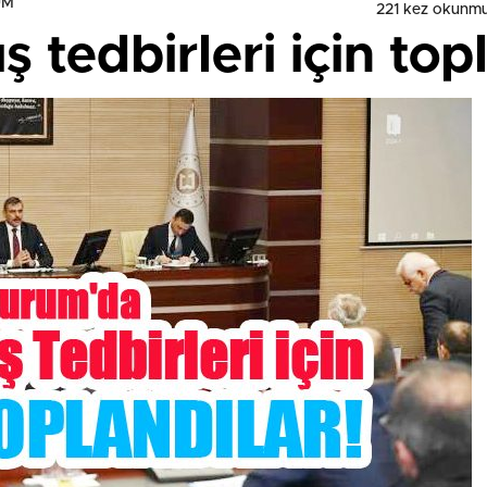
UM
221 kez okunmu
 tedbirleri için top