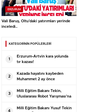
ERZURUM
Vali Baruş, Oltu’daki yatırımları yerinde
inceledi..
KATEGORİNİN POPÜLERLERİ
Erzurum-Artvin kara yolunda
1
tır kazası!
Kazada hayatını kaybeden
2
Muhammet 2 ay önce
evlenmişti!
Milli Eğitim Bakanı Tekin,
3
Uluslararası Robot Yarışması’na
katılan öğrencilerle bir araya
geldi
Milli Eğitim Bakanı Yusuf Tekin
4