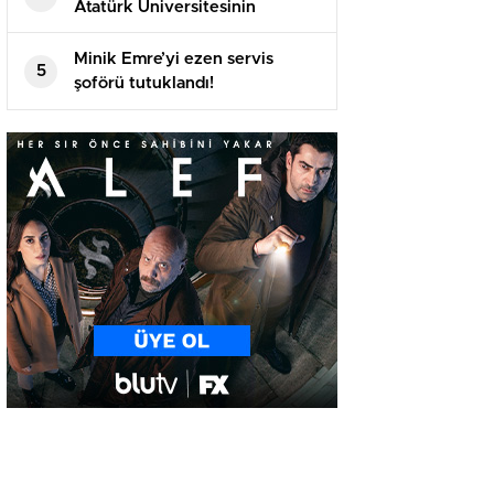
Atatürk Üniversitesinin
akademik yılı açılış töreninde
konuştu
Minik Emre’yi ezen servis
5
şoförü tutuklandı!