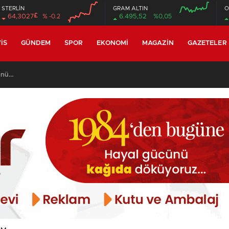
STERLİN
GRAM ALTIN
O
£
64,3027
% -0.2
6.495,52
%0,05
00:00
00:00
00:00
00:00
IS
GÜNDEM
SPOR
EKONOMI
MAGAZIN
GAZETELER
günü…