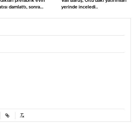
ldıkları prefabrik evin
Vali Baruş, Oltu’daki yatırımları
tısı damlattı, sonra
yerinde inceledi..
n çöktü..