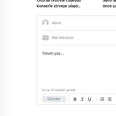
Oltu’da festival coşkusu
Satın a
konserle zirveye ulaştı..
önce ça
tamame
En az 10 karakter gerekli
Gönder