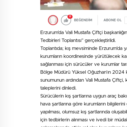
0
BEĞENDİM
ABONE OL
Erzurum’da Vali Mustafa Çiftçi başkanlığ
Tedbirleri Toplantısı” gerçekleştirildi.
Toplantıda; kış mevsiminde Erzurum’da yaş
kurumların koordinesinde yürütülecek kar 
sağlanması için sürücüler ve kurumlar tara
Bölge Müdürü Yüksel Oğuzhan’ın 2024 kış
sunumunun ardından Vali Mustafa Çiftçi, k
taleplerini dinledi.
Sürücülerin kış şartlarına uygun araç bak
hava şartlarına göre kurumların bilgilerini
yapılması, olumsuz kış şartlarında oluşa
için tedbirlerin alınması ve ivedi bir m