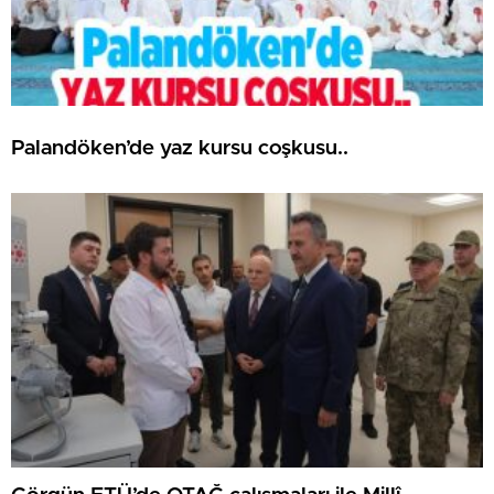
Palandöken’de yaz kursu coşkusu..