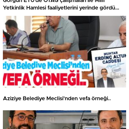
Görgün ETÜ’de OTAĞ çalışmaları ile Millî
Yetkinlik Hamlesi faaliyetlerini yerinde gördü…
Aziziye Belediye Meclisi’nden vefa örneği..