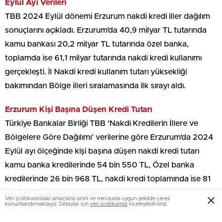
Eylül Ayı Verileri
TBB 2024 Eylül dönemi Erzurum nakdi kredi iller dağılım
sonuçlarını açıkladı. Erzurum’da 40,9 milyar TL tutarında
kamu bankası 20,2 milyar TL tutarında özel banka,
toplamda ise 61,1 milyar tutarında nakdi kredi kullanımı
gerçekleşti. İl Nakdi kredi kullanım tutarı yüksekliği
bakımından Bölge illeri sıralamasında ilk sırayı aldı.
Erzurum Kişi Başına Düşen Kredi Tutarı
Türkiye Bankalar Birliği TBB ‘Nakdi Kredilerin İllere ve
Bölgelere Göre Dağılımı’ verilerine göre Erzurum’da 2024
Eylül ayı ölçeğinde kişi başına düşen nakdi kredi tutarı
kamu banka kredilerinde 54 bin 550 TL, Özel banka
kredilerinde 26 bin 968 TL, nakdi kredi toplamında ise 81
bin 519 TL olarak hesaplandı.
Veri politikasındaki amaçlarla sınırlı ve mevzuata uygun şekilde çerez
konumlandırmaktayız. Detaylar için
veri politikamızı
inceleyebilirsiniz.
Kamu Bankası Kredileri ve Erzurum
Eylül 2024 dönemi kaydında Erzurum’da 40,9 milyar,