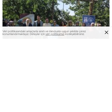
Veri politikasındaki amaçlarla sınırlı ve mevzuata uygun şekilde çerez
konumlandırmaktayız. Detaylar için
veri politikamızı
inceleyebilirsiniz.
“Sen yeter ki gülümse” atölyesi, engelli
annelerini bir araya getirdi..