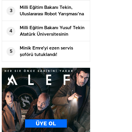
evlenmişti!
Milli Eğitim Bakanı Tekin,
3
Uluslararası Robot Yarışması’na
katılan öğrencilerle bir araya
geldi
Milli Eğitim Bakanı Yusuf Tekin
4
Atatürk Üniversitesinin
akademik yılı açılış töreninde
konuştu
Minik Emre’yi ezen servis
5
şoförü tutuklandı!