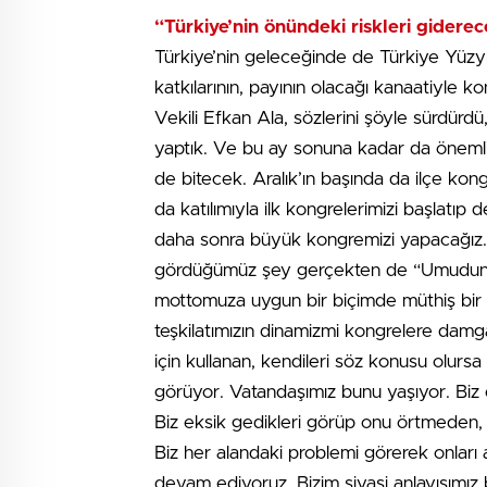
“Türkiye’nin önündeki riskleri giderec
Türkiye’nin geleceğinde de Türkiye Yüzyı
katkılarının, payının olacağı kanaatiyle k
Vekili Efkan Ala, sözlerini şöyle sürdürdü,
yaptık. Ve bu ay sonuna kadar da önemli b
de bitecek. Aralık’ın başında da ilçe kong
da katılımıyla ilk kongrelerimizi başlatıp d
daha sonra büyük kongremizi yapacağız. 
gördüğümüz şey gerçekten de “Umudun ad
mottomuza uygun bir biçimde müthiş bir he
teşkilatımızın dinamizmi kongrelere damga
için kullanan, kendileri söz konusu olursa
görüyor. Vatandaşımız bunu yaşıyor. Bi
Biz eksik gedikleri görüp onu örtmeden,
Biz her alandaki problemi görerek onları 
devam ediyoruz. Bizim siyasi anlayışımız 