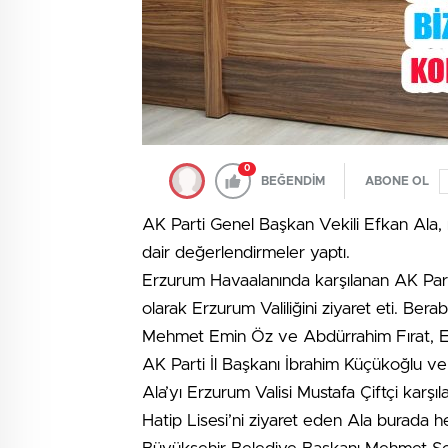
0
BEĞENDİM
ABONE OL
AK Parti Genel Başkan Vekili Efkan Ala,
dair değerlendirmeler yaptı.
Erzurum Havaalanında karşılanan AK Parti
olarak Erzurum Valiliğini ziyaret eti. Ber
Mehmet Emin Öz ve Abdürrahim Fırat, 
AK Parti İl Başkanı İbrahim Küçükoğlu ve
Ala’yı Erzurum Valisi Mustafa Çiftçi karşı
Hatip Lisesi’ni ziyaret eden Ala burada he