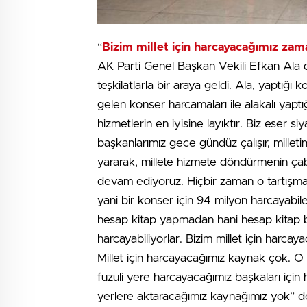
“
Bizim millet için harcayacağımız zam
AK Parti Genel Başkan Vekili Efkan Ala d
teşkilatlarla bir araya geldi. Ala, yaptı
gelen konser harcamaları ile alakalı yaptı
hizmetlerin en iyisine layıktır. Biz eser 
başkanlarımız gece gündüz çalışır, milletim
yararak, millete hizmete döndürmenin çaba
devam ediyoruz. Hiçbir zaman o tartışmal
yani bir konser için 94 milyon harcayabil
hesap kitap yapmadan hani hesap kitap 
harcayabiliyorlar. Bizim millet için har
Millet için harcayacağımız kaynak çok. O
fuzuli yere harcayacağımız başkaları içi
yerlere aktaracağımız kaynağımız yok” d