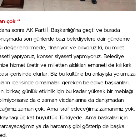
an çok “
aha sonra AK Parti İl Başkanlığı’na geçti ve burada
ğı konuşmada son günlerde bazı belediyelere dair gündeme
ğı değerlendirmede, “İnanıyor ve biliyoruz ki, bu millet
siyaseti yapıyoruz, konser siyaseti yapmıyoruz. Belediye
ize hizmet üretir ve milletten aldıkları emaneti de kılı kırk
sı içerisinde olurlar. Biz bu kültürle bu anlayışla yolumuza
arın içerisinde olmamaları gereken belediye başkanları,
en, birkaç günlük etkinlik için bu kadar yüksek bir meblağı
bilmiyorsanız da o zaman vicdanlarına da danışmadan
cayacağımız zaman çok. Ama israf edeceğimiz zamanımız yok.
 kaynağı üç kat büyüttük Türkiye’de. Ama başkaları için
n harcayacağımız ya da harcamış gibi gösterip de başka
edi.