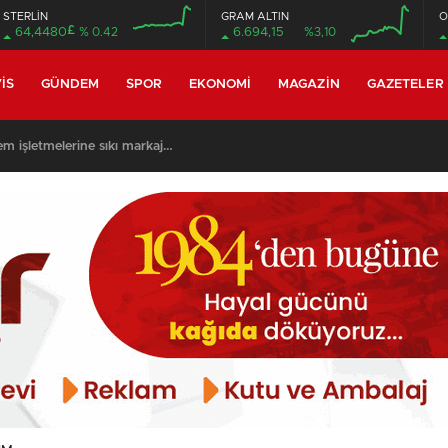
STERLİN
GRAM ALTIN
O
£
64,4480
% 0.42
6.694,15
%3,10
12:00
12:00
IS
GÜNDEM
SPOR
EKONOMI
MAGAZIN
GAZETELER
m işletmelerine sıkı markaj…