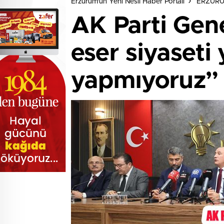
Erzurum'un Yeni Nesil Haber Portalı
ERZUR
AK Parti Gene
eser siyaseti
yapmıyoruz”