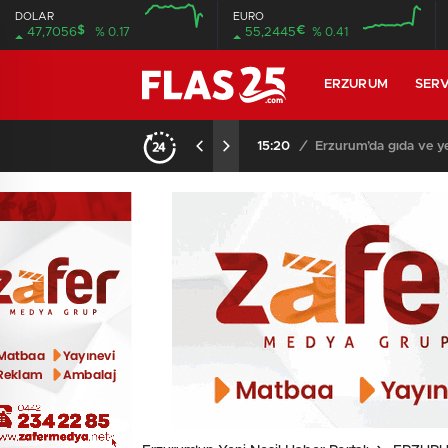
DOLAR
EURO
$
€
47,7056
% 0.17
55,2445
% 0.41
12:00
12:00
ERZURUM
SERV
15:20
/
Erzurum’da gıda ve ye