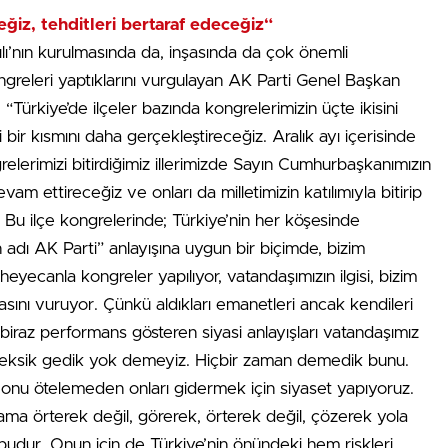
eğiz, tehditleri bertaraf edeceğiz“
lı’nın kurulmasında da, inşasında da çok önemli
ongreleri yaptıklarını vurgulayan AK Parti Genel Başkan
 “Türkiye’de ilçeler bazında kongrelerimizin üçte ikisini
ir kısmını daha gerçekleştireceğiz. Aralık ayı içerisinde
relerimizi bitirdiğimiz illerimizde Sayın Cumhurbaşkanımızın
evam ettireceğiz ve onları da milletimizin katılımıyla bitirip
Bu ilçe kongrelerinde; Türkiye’nin her köşesinde
ı AK Parti” anlayışına uygun bir biçimde, bizim
yecanla kongreler yapılıyor, vatandaşımızın ilgisi, bizim
sını vuruyor. Çünkü aldıkları emanetleri ancak kendileri
 biraz performans gösteren siyasi anlayışları vatandaşımız
z eksik gedik yok demeyiz. Hiçbir zaman demedik bunu.
 onu ötelemeden onları gidermek için siyaset yapıyoruz.
ama örterek değil, görerek, örterek değil, çözerek yola
budur. Onun için de Türkiye’nin önündeki hem riskleri