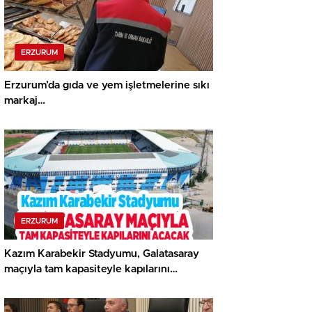
ERZURUM
Erzurum’da gıda ve yem işletmelerine sıkı
markaj…
ERZURUM
Kazım Karabekir Stadyumu, Galatasaray
maçıyla tam kapasiteyle kapılarını
açacak…