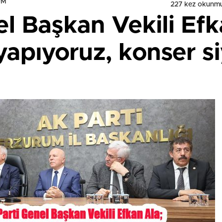
UM
227 kez okunmu
l Başkan Vekili Efk
 yapıyoruz, konser si