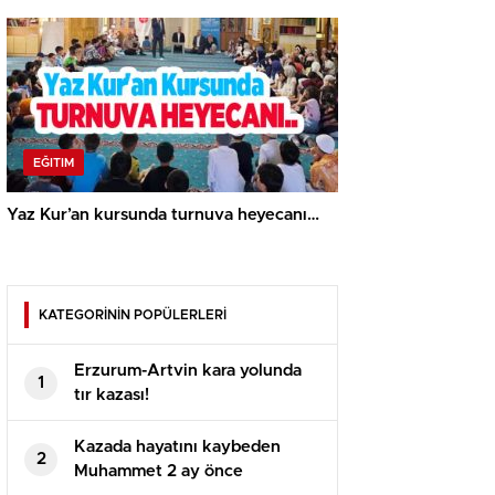
EĞITIM
Yaz Kur’an kursunda turnuva heyecanı…
KATEGORİNİN POPÜLERLERİ
Erzurum-Artvin kara yolunda
1
tır kazası!
Kazada hayatını kaybeden
2
Muhammet 2 ay önce