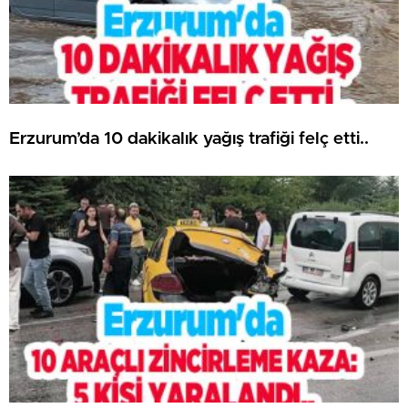
Erzurum’da 10 dakikalık yağış trafiği felç etti..