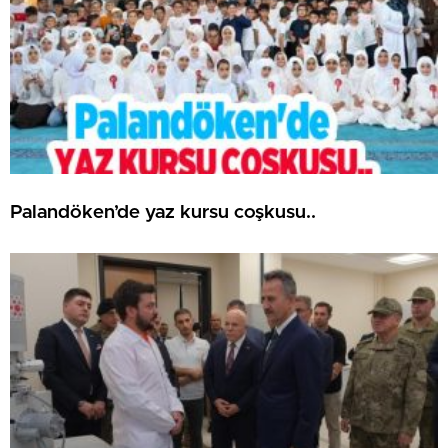
Palandöken’de yaz kursu coşkusu..