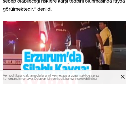
sebep olabileceği risklere karşı tedbirli olunmasında fayda
görülmektedir.” denildi.
Veri politikasındaki amaçlarla sınırlı ve mevzuata uygun şekilde çerez
konumlandırmaktayız. Detaylar için
veri politikamızı
inceleyebilirsiniz.
Erzurum’da silahlı kavga: 1 yaralı..