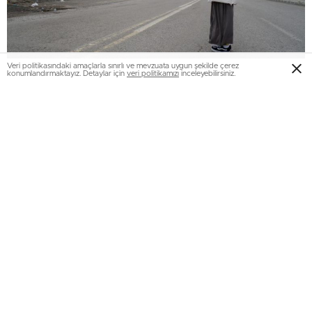
Veri politikasındaki amaçlarla sınırlı ve mevzuata uygun şekilde çerez
konumlandırmaktayız. Detaylar için
veri politikamızı
inceleyebilirsiniz.
Kazanın ardından trafik ekiplerinin yayayı kusurlu
göstermesine, sürücünün serbest bırakılmasının yaşadıkları
acıyı kat be kat artırdığını söyleyen Elanur Akçelik,
“Annemle birlikte eve gidiyorduk. Yola iner inmez arabayı
bir anda gördüm çok süratliydi. Annemi uyarmama fırsat
kalmadan annemi sürükleyerek götürdü. Sürücü 30-40
km hızla gittiğini söylemiş. Böyle olsa araç durabilirdi.
Metrelerce annemi sürükledi. 2 dakika sonra evde
olacaktık. Annemi bizden kopardı. Yüzde 100 suçlu
olmasına rağmen serbest bırakılması bizi üzüyor. Benim
annemden başka kimse yoktu. Onun tek evladı bendim.