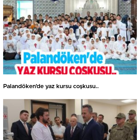
Palandöken’de yaz kursu coşkusu..