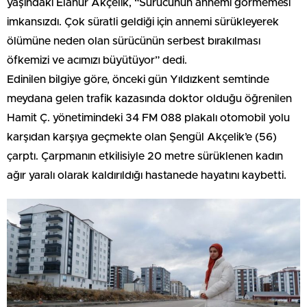
yaşındaki Elanur Akçelik, “Sürücünün annemi görmemesi
imkansızdı. Çok süratli geldiği için annemi sürükleyerek
ölümüne neden olan sürücünün serbest bırakılması
öfkemizi ve acımızı büyütüyor” dedi.
Edinilen bilgiye göre, önceki gün Yıldızkent semtinde
meydana gelen trafik kazasında doktor olduğu öğrenilen
Hamit Ç. yönetimindeki 34 FM 088 plakalı otomobil yolu
karşıdan karşıya geçmekte olan Şengül Akçelik’e (56)
çarptı. Çarpmanın etkilisiyle 20 metre sürüklenen kadın
ağır yaralı olarak kaldırıldığı hastanede hayatını kaybetti.