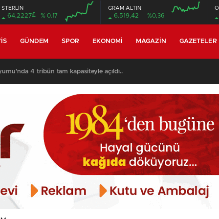
STERLİN
GRAM ALTIN
O
£
64,2227
% 0.17
6.519,42
%0,36
00:00
00:00
00:00
00:00
IS
GÜNDEM
SPOR
EKONOMI
MAGAZIN
GAZETELER
umu’nda 4 tribün tam kapasiteyle açıldı..