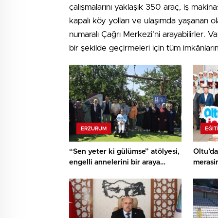
çalışmalarını yaklaşık 350 araç, iş makin
kapalı köy yolları ve ulaşımda yaşanan 
numaralı Çağrı Merkezi’ni arayabilirler. 
bir şekilde geçirmeleri için tüm imkânlar
ERZURUM
EĞIT
“Sen yeter ki gülümse” atölyesi,
Oltu’da
engelli annelerini bir araya
merasi
getirdi..