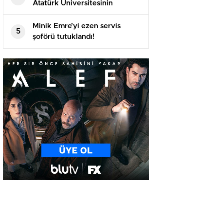
Atatürk Üniversitesinin
akademik yılı açılış töreninde
konuştu
Minik Emre’yi ezen servis
5
şoförü tutuklandı!