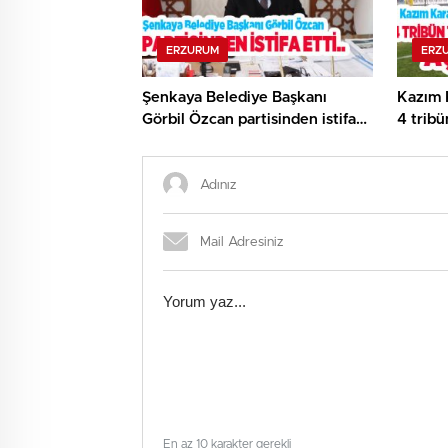
ERZURUM
ERZ
Şenkaya Belediye Başkanı
Kazım 
Görbil Özcan partisinden istifa
4 tribü
etti…
En az 10 karakter gerekli