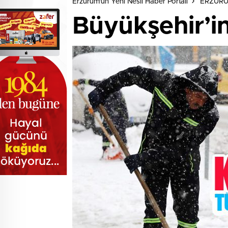
Erzurum'un Yeni Nesil Haber Portalı
ERZUR
Büyükşehir’in