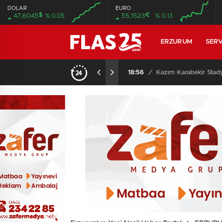
DOLAR
EURO
$
€
47,6045
% 0.05
55,1523
% 0.13
00:00
00:00
00:00
00:00
ERZURUM
SERV
i…
18:56
/
Kazım Karabekir Stady