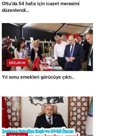
Oltu’da 54 hafız için icazet merasimi
düzenlendi…
ERZURUM
Yıl sonu emekleri görücüye çıktı..