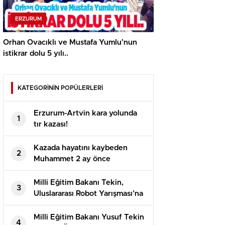
ERZURUM
Orhan Ovacıklı ve Mustafa Yumlu’nun
istikrar dolu 5 yılı..
KATEGORİNİN POPÜLERLERİ
Erzurum-Artvin kara yolunda
1
tır kazası!
Kazada hayatını kaybeden
2
Muhammet 2 ay önce
evlenmişti!
Milli Eğitim Bakanı Tekin,
3
Uluslararası Robot Yarışması’na
katılan öğrencilerle bir araya
geldi
Milli Eğitim Bakanı Yusuf Tekin
4