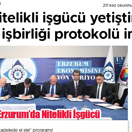
i
211 kez okunmu
telikli işgücü yetişt
işbirliği protokolü 
adelede el ele’’ programı!
adelede el ele’’ programı!