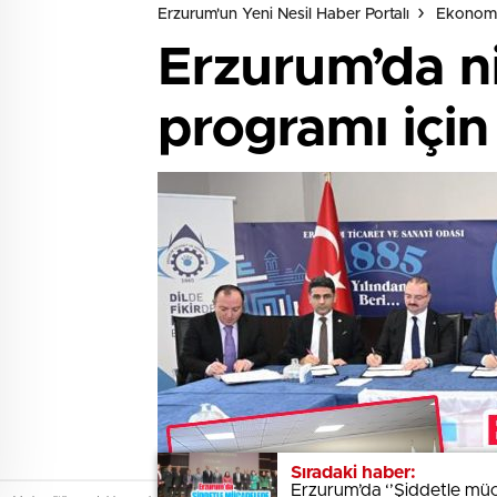
Erzurum'un Yeni Nesil Haber Portalı
Ekonom
Erzurum’da ni
programı için 
Sıradaki haber:
Sıradaki haber:
Erzurum’da ‘’Şiddetle müc
Erzurum’da ‘’Şiddetle müc