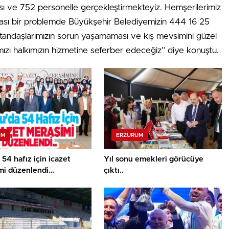
ası ve 752 personelle gerçekleştirmekteyiz. Hemşerilerimiz
olası bir problemde Büyükşehir Belediyemizin 444 16 25
Vatandaşlarımızın sorun yaşamaması ve kış mevsimini güzel
ımızı halkımızın hizmetine seferber edeceğiz” diye konuştu.
IM
ERZURUM
 54 hafız için icazet
Yıl sonu emekleri görücüye
mi düzenlendi…
çıktı..