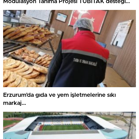
Modülasyon Tanıma Projesi TÜBİTAK desteği
aldı..
Erzurum’da gıda ve yem işletmelerine sıkı
markaj…