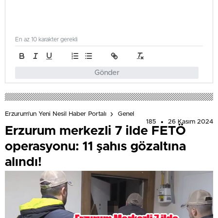
En az 10 karakter gerekli
Gönder
Erzurum'un Yeni Nesil Haber Portalı
Genel
185
26 Kasım 2024
Erzurum merkezli 7 ilde FETÖ
operasyonu: 11 şahıs gözaltına
alındı!