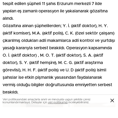
tespit edilen şüpheli 11 şahıs Erzurum merkezli 7 ilde
yapılan eş zamanlı operasyon ile yakalanarak gözaltına
alındı.
Gözaltına alınan şüphelilerden; Y. İ. (aktif doktor), H. Y.
(aktif komiser), M.A. (aktif polis), C. K. (özel sektör çalışanı)
çıkarılmış oldukları adli makamlarca adli kontrol ve yurtdışı
yasağı kararıyla serbest bırakıldı. Operasyon kapsamında
O. İ. (aktif doktor) , M. O. T. (aktif doktor), S. A. (aktif
doktor), S. Y. (aktif hemşire), M. C. G. (aktif araştırma
görevlisi), H. H. F. (aktif polis) ve U. D (aktif polis) isimli
şahıslar ise etkin pişmanlık yasasından faydalanarak
vermiş olduğu bilgiler doğrultusunda emniyetten serbest
bırakıldı.
Veri politikasındaki amaçlarla sınırlı ve mevzuata uygun şekilde çerez
konumlandırmaktayız. Detaylar için
veri politikamızı
inceleyebilirsiniz.