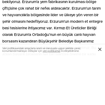
bekliyoruz. Erzurum’a yem fabrikasının kurulması bölge
çiftçisine çok rahat bir nefes aldıracaktır. Erzurum’un tarım
ve hayvancılıkta bölgesinde lider ve ülkeye yön veren bir
şehir olmasını hedefliyoruz. Erzurum’un modern et entegre
besi tesislerine ihtiyacımız var. Kırmızı Et Üreticiler Birliği
olarak Erzurum’a Ortadoğu’nun en büyük canlı hayvan
borsasını kazandıran Büyükşehir Belediye Başkanımız
Mehmet Sekmen’e destekleri için teşekkür ediyoruz. Bu
Veri politikasındaki amaçlarla sınırlı ve mevzuata uygun şekilde çerez
konumlandırmaktayız. Detaylar için
veri politikamızı
inceleyebilirsiniz.
atılan başarılı projelerin her biri sektöre önemli bir katkı
sağlamıştır.” dedi.
“Et ve yeme değer katan projeler, şehrin gelişimini
sağlayacaktır.”
Erzurum’un hayvancılık ve tarım alanında önemli, verimli
bir coğrafyaya sahip olduğunu, Ticaret Borsası’nda süte
değer projesinde başarılı olduğunu ve bundan
memnuniyet duyduklarını ifade eden Erzurum Kırmızı Et