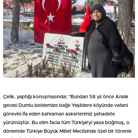
Çelik, yaptığı konuşmasında; “Bundan 58 yıl önce Aralık
gecesi Dumlu beldemize bağlı Yeşildere köyünde vatani
görevini ifa eden kahraman askerlerimiz şehadete
yürümüştür. Bu elim facia tüm Türkiye’yi yasa boğmuş, o
dönemde Türkiye Büyük Millet Meclisinde özel bir törenle