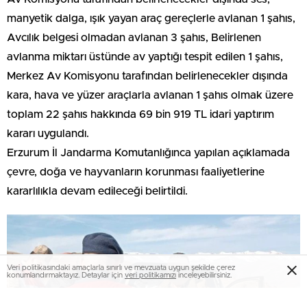
manyetik dalga, ışık yayan araç gereçlerle avlanan 1 şahıs,
Avcılık belgesi olmadan avlanan 3 şahıs, Belirlenen
avlanma miktarı üstünde av yaptığı tespit edilen 1 şahıs,
Merkez Av Komisyonu tarafından belirlenecekler dışında
kara, hava ve yüzer araçlarla avlanan 1 şahıs olmak üzere
toplam 22 şahıs hakkında 69 bin 919 TL idari yaptırım
kararı uygulandı.
Erzurum İl Jandarma Komutanlığınca yapılan açıklamada
çevre, doğa ve hayvanların korunması faaliyetlerine
kararlılıkla devam edileceği belirtildi.
Veri politikasındaki amaçlarla sınırlı ve mevzuata uygun şekilde çerez
konumlandırmaktayız. Detaylar için
veri politikamızı
inceleyebilirsiniz.