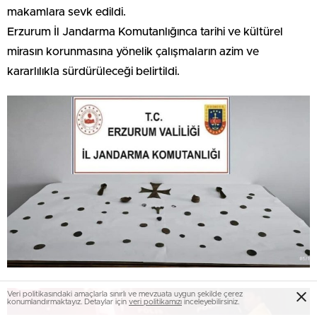
makamlara sevk edildi.
Erzurum İl Jandarma Komutanlığınca tarihi ve kültürel
mirasın korunmasına yönelik çalışmaların azim ve
kararlılıkla sürdürüleceği belirtildi.
Veri politikasındaki amaçlarla sınırlı ve mevzuata uygun şekilde çerez
konumlandırmaktayız. Detaylar için
veri politikamızı
inceleyebilirsiniz.