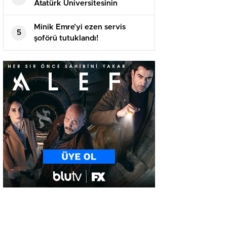
Atatürk Üniversitesinin
akademik yılı açılış töreninde
konuştu
Minik Emre’yi ezen servis
5
şoförü tutuklandı!