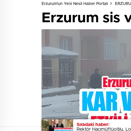
Erzurum'un Yeni Nesil Haber Portalı
ERZUR
Erzurum sis v
Sıradaki haber:
Sıradaki haber:
Rektör Hacımüftüoğlu, Lond
Rektör Hacımüftüoğlu, Lond