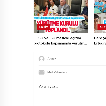
EĞITIM
ASA
ETSO ve İSO mesleki eğitim
Dere ya
protokolü kapsamında yürütme
Ertuğr
kurulu toplandı..