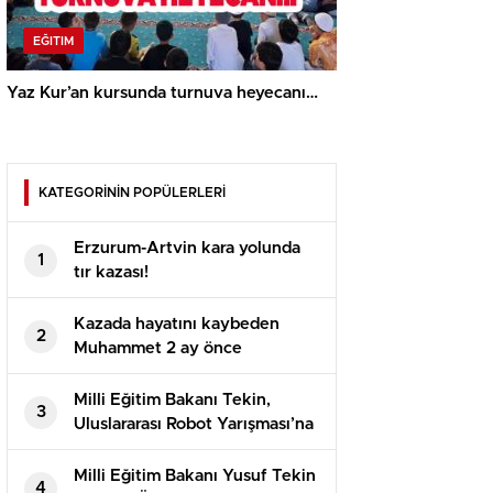
EĞITIM
Yaz Kur’an kursunda turnuva heyecanı…
KATEGORİNİN POPÜLERLERİ
Erzurum-Artvin kara yolunda
1
tır kazası!
Kazada hayatını kaybeden
2
Muhammet 2 ay önce
evlenmişti!
Milli Eğitim Bakanı Tekin,
3
Uluslararası Robot Yarışması’na
katılan öğrencilerle bir araya
geldi
Milli Eğitim Bakanı Yusuf Tekin
4