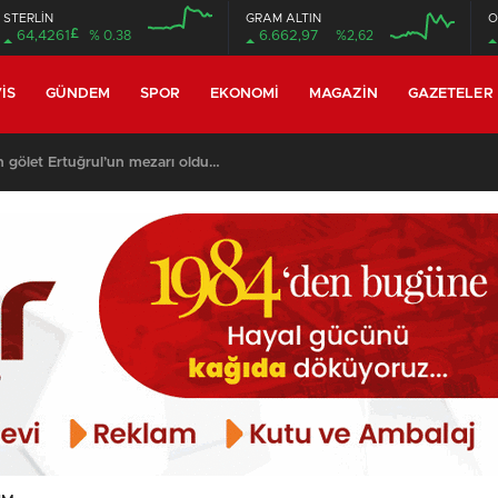
STERLİN
GRAM ALTIN
O
£
64,4261
% 0.38
6.662,97
%2,62
12:00
12:00
IS
GÜNDEM
SPOR
EKONOMI
MAGAZIN
GAZETELER
n gölet Ertuğrul’un mezarı oldu…