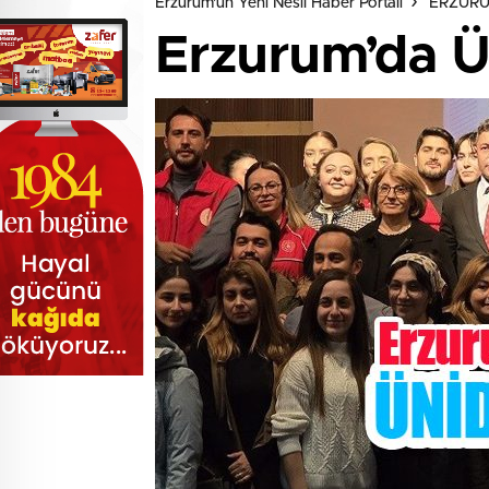
Erzurum'un Yeni Nesil Haber Portalı
ERZUR
Erzurum’da Ü