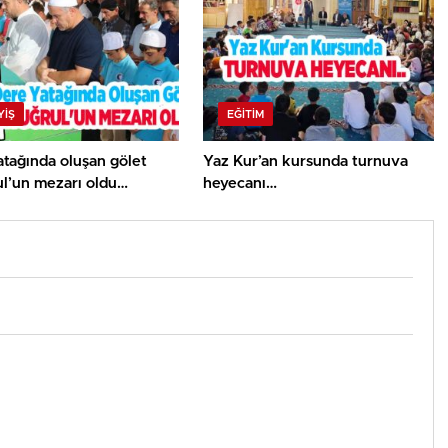
YİŞ
EĞITIM
tağında oluşan gölet
Yaz Kur’an kursunda turnuva
ul’un mezarı oldu…
heyecanı…