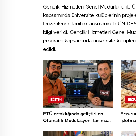
Gençlik Hizmetleri Genel Müdürlüğü ile Ün
kapsamında üniversite kulüplerinin proje
Düzenlenen tanıtım lansmanında ÜNİDES fı
bilgi verildi. Gençlik Hizmetleri Genel Müd
programı kapsamında üniversite kulüpleri
edildi.
EĞITIM
ERZ
ETÜ ortaklığında geliştirilen
Erzuru
Otomatik Modülasyon Tanıma
işletme
Projesi TÜBİTAK desteği aldı..