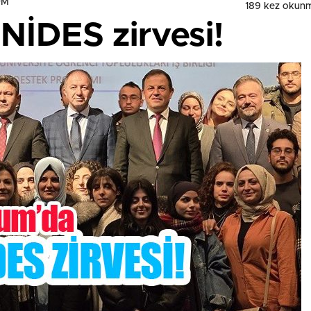
UM
189 kez okun
NİDES zirvesi!