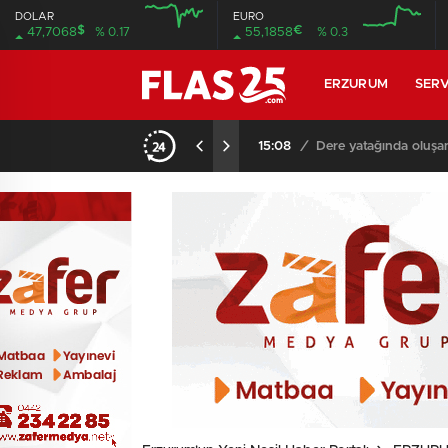
DOLAR
EURO
$
€
47,7068
% 0.17
55,1858
% 0.3
12:00
12:00
ERZURUM
SERV
15:08
/
Dere yatağında oluşa