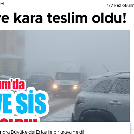
UM
177 kez okun
e kara teslim oldu!
ra Büyükelçisi Ertaş ile bir araya geldi!
ra Büyükelçisi Ertaş ile bir araya geldi!