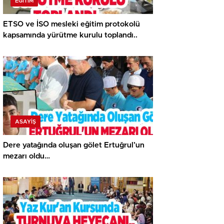
EĞITIM
ETSO ve İSO mesleki eğitim protokolü
kapsamında yürütme kurulu toplandı..
ASAYİŞ
Dere yatağında oluşan gölet Ertuğrul’un
mezarı oldu…