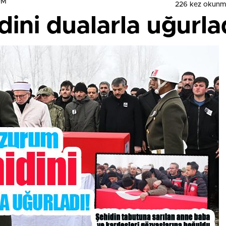
UM
226 kez okunm
ini dualarla uğurla