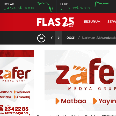
DOLAR
EURO
$
€
47,7436
% 0.18
55,2510
% 0.32
12:00
16:00
12:00
16:00
ERZURUM
SERV
22:51
/
Erzurumspor FK, Fest