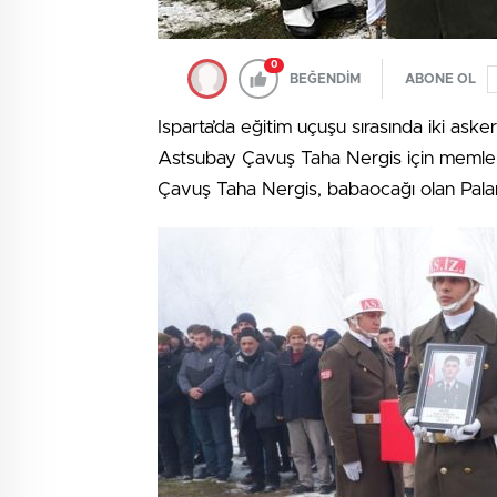
0
BEĞENDİM
ABONE OL
Isparta’da eğitim uçuşu sırasında iki ask
Astsubay Çavuş Taha Nergis için memleke
Çavuş Taha Nergis, babaocağı olan Palan