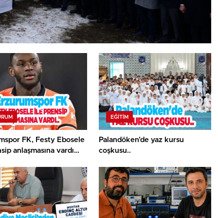
URUM
EĞITIM
mspor FK, Festy Ebosele
Palandöken’de yaz kursu
nsip anlaşmasına vardı…
coşkusu..