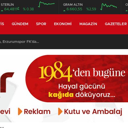
STERLİN
GRAM ALTIN
O
£
64,4811
% 0.38
6.660,55
%2,59
12:00
16:00
12:00
16:00
IS
GÜNDEM
SPOR
EKONOMI
MAGAZIN
GAZETELER
y Ebosele ile prensip anlaşmasına vardı…