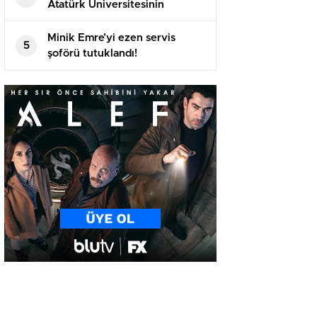
Atatürk Üniversitesinin
akademik yılı açılış töreninde
konuştu
Minik Emre’yi ezen servis
5
şoförü tutuklandı!