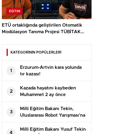
EĞITIM
ETÜ ortaklığında geliştirilen Otomatik
Modülasyon Tanıma Projesi TÜBİTAK
desteği aldı..
KATEGORİNİN POPÜLERLERİ
Erzurum-Artvin kara yolunda
1
tır kazası!
Kazada hayatını kaybeden
2
Muhammet 2 ay önce
evlenmişti!
Milli Eğitim Bakanı Tekin,
3
Uluslararası Robot Yarışması’na
katılan öğrencilerle bir araya
geldi
Milli Eğitim Bakanı Yusuf Tekin
4