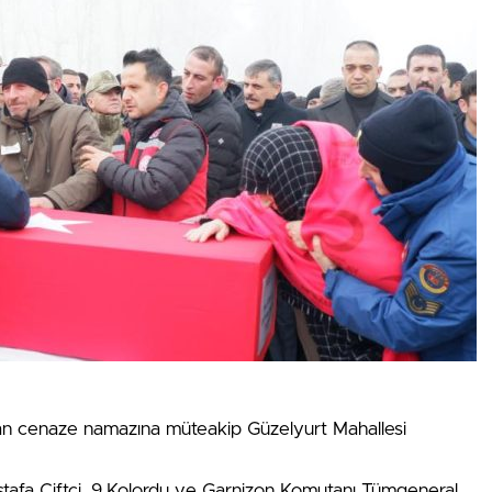
nan cenaze namazına müteakip Güzelyurt Mahallesi
stafa Çiftçi, 9.Kolordu ve Garnizon Komutanı Tümgeneral