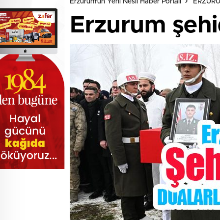
Erzurum'un Yeni Nesil Haber Portalı
ERZUR
Erzurum şehid