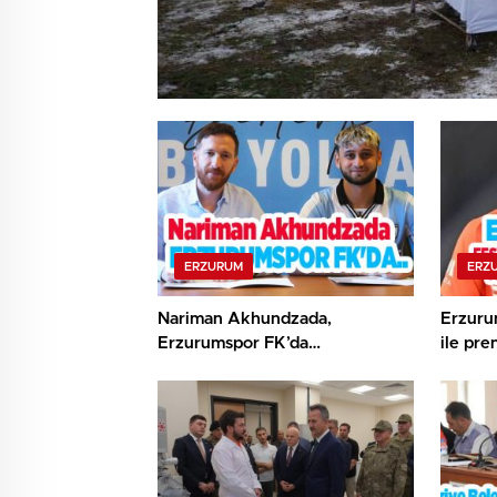
ERZURUM
ERZ
Nariman Akhundzada,
Erzuru
Erzurumspor FK’da…
ile pre