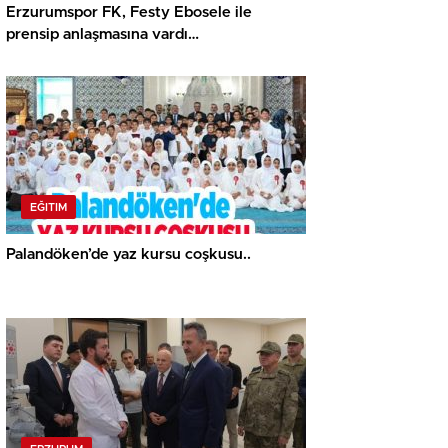
Erzurumspor FK, Festy Ebosele ile
prensip anlaşmasına vardı…
EĞITIM
Palandöken’de yaz kursu coşkusu..