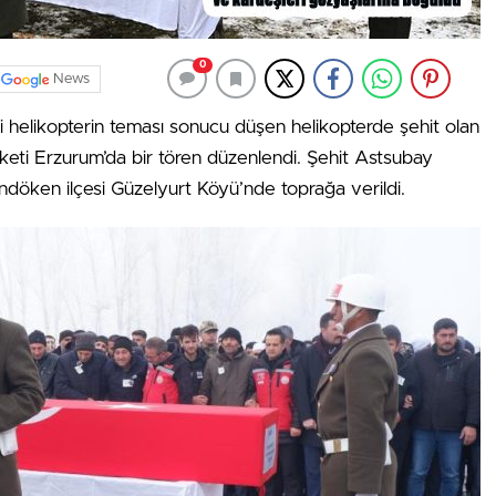
0
News
eri helikopterin teması sonucu düşen helikopterde şehit olan
ti Erzurum’da bir tören düzenlendi. Şehit Astsubay
döken ilçesi Güzelyurt Köyü’nde toprağa verildi.