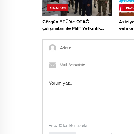
ERZURUM
ERZ
Görgün ETÜ’de OTAĞ
Aziziye
çalışmaları ile Millî Yetkinlik
vefa ör
Hamlesi faaliyetlerini yerinde
gördü…
En az 10 karakter gerekli