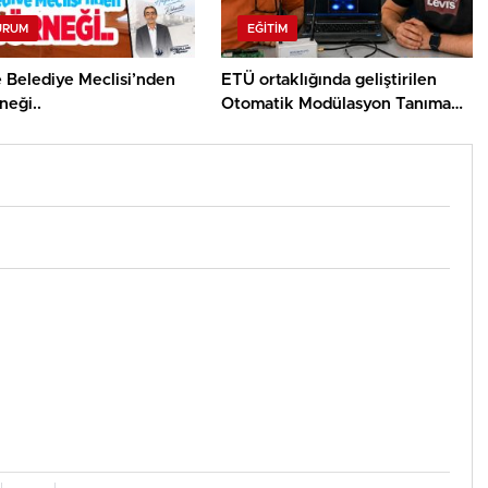
URUM
EĞITIM
 Belediye Meclisi’nden
ETÜ ortaklığında geliştirilen
neği..
Otomatik Modülasyon Tanıma
Projesi TÜBİTAK desteği aldı..