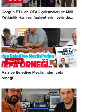
ERZURUM
Görgün ETÜ’de OTAĞ çalışmaları ile Millî
Yetkinlik Hamlesi faaliyetlerini yerinde
gördü…
ERZURUM
Aziziye Belediye Meclisi’nden vefa
örneği..