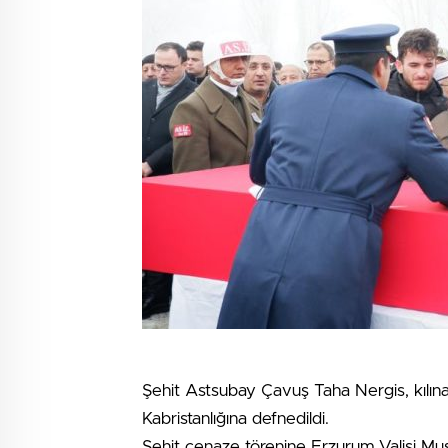
Şehit Astsubay Çavuş Taha Nergis, kılı
Kabristanlığına defnedildi.
Şehit cenaze törenine Erzurum Valisi Mu