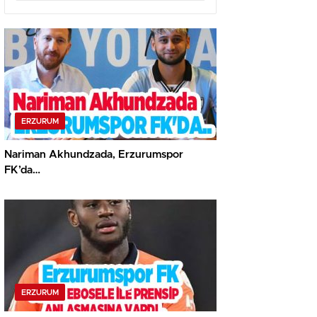
ERZURUM
Nariman Akhundzada, Erzurumspor
FK’da…
ERZURUM