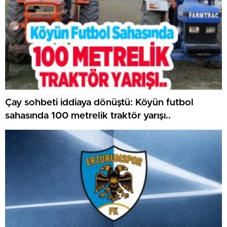
Çay sohbeti iddiaya dönüştü: Köyün futbol
sahasında 100 metrelik traktör yarışı..