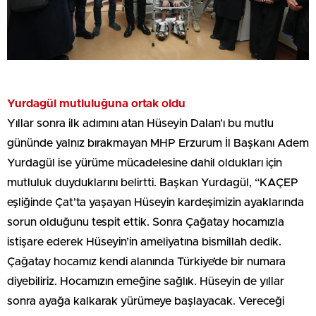
Yurdagül mutluluğuna ortak oldu
Yıllar sonra ilk adımını atan Hüseyin Dalan’ı bu mutlu
gününde yalnız bırakmayan MHP Erzurum İl Başkanı Adem
Yurdagül ise yürüme mücadelesine dahil oldukları için
mutluluk duyduklarını belirtti. Başkan Yurdagül, “KAÇEP
eşliğinde Çat’ta yaşayan Hüseyin kardeşimizin ayaklarında
sorun olduğunu tespit ettik. Sonra Çağatay hocamızla
istişare ederek Hüseyin’in ameliyatına bismillah dedik.
Çağatay hocamız kendi alanında Türkiye’de bir numara
diyebiliriz. Hocamızın emeğine sağlık. Hüseyin de yıllar
sonra ayağa kalkarak yürümeye başlayacak. Vereceği