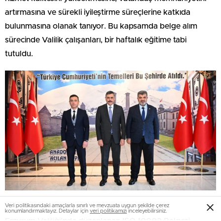
artırmasına ve sürekli iyileştirme süreçlerine katkıda
bulunmasına olanak tanıyor. Bu kapsamda belge alım
sürecinde Valilik çalışanları, bir haftalık eğitime tabi
tutuldu.
Veri politikasındaki amaçlarla sınırlı ve mevzuata uygun şekilde çerez
konumlandırmaktayız. Detaylar için
veri politikamızı
inceleyebilirsiniz.
Erzurum Valiliği’nde düzenlenen ISO 10002 Belgesi