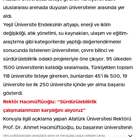
uluslararası arenada duyuran üniversiteler arasında yer
aldı.
Yeşil Üniversite Endeksinin altyapı, enerji ve iklim
değişikliği, atık yönetimi, su kaynakları, ulaşım ve eğitim-
araştırma gibi kategorilerde yaptığı değerlendirmeler
sonucunda listelenen üniversiteler, çevre bilinci ve
sürdürülebilirlik odaklı projeleriyle öne çıkıyor. 95 ülkeden
1500 üniversitenin katıldığı sıralamada, Türkiye’den toplam
118 üniversite listeye girerken, bunlardan 45’i ilk 500, 19
üniversite ise ilk 250 üniversite içinde yer alma başarısı
gösterdi.
Rektör Hacımüftüoğlu: “Sürdürülebilirlik
çalışmalarımızın karşılığını alıyoruz”
Konuyla ilgili açıklama yapan Atatürk Üniversitesi Rektörü
Prof. Dr. Ahmet Hacımüftüoğlu, bu başarının üniversitenin
çevre dostu projelere olan bağlılığının ve doğaya saygılı
Veri politikasındaki amaçlarla sınırlı ve mevzuata uygun şekilde çerez