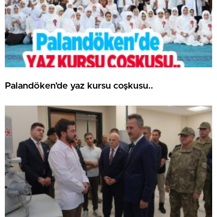
Palandöken’de yaz kursu coşkusu..