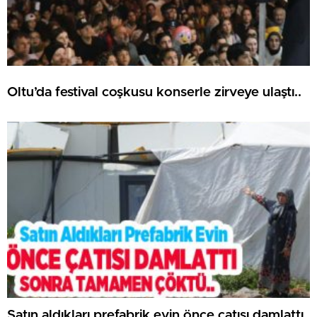
Oltu’da festival coşkusu konserle zirveye ulaştı..
Satın aldıkları prefabrik evin önce çatısı damlattı,