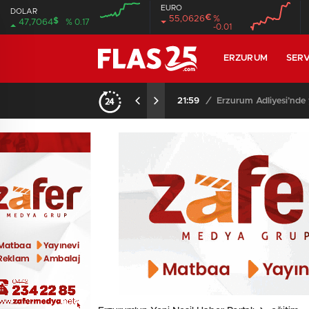
EURO
DOLAR
€
55,0626
%
$
47,7064
% 0.17
-0.01
00:00
00:00
00:00
ERZURUM
SERV
21:59
/
Erzurum Adliyesi’nde 