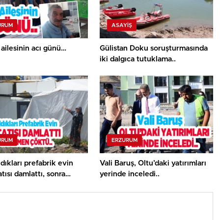
URUM
ASAYİŞ
 ailesinin acı günü…
Gülistan Doku soruşturmasında
iki dalgıca tutuklama..
URUM
ERZURUM
ldıkları prefabrik evin
Vali Baruş, Oltu’daki yatırımları
tısı damlattı, sonra
yerinde inceledi..
n çöktü..