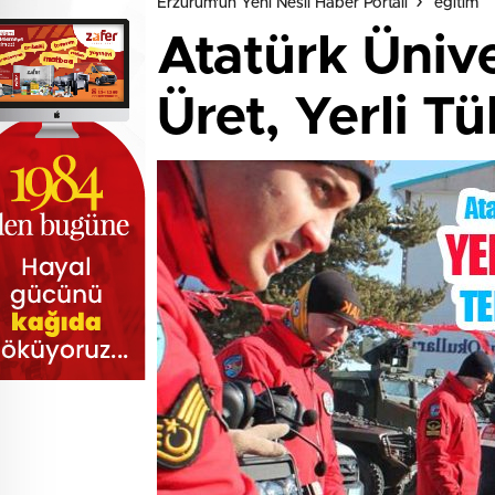
Erzurum'un Yeni Nesil Haber Portalı
eğitim
Atatürk Ünive
Üret, Yerli T