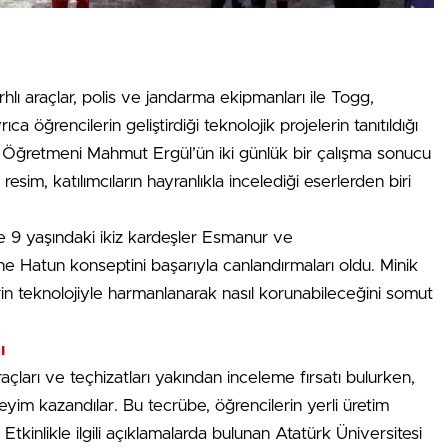
ırhlı araçlar, polis ve jandarma ekipmanları ile Togg,
ca öğrencilerin geliştirdiği teknolojik projelerin tanıtıldığı
ar Öğretmeni Mahmut Ergül’ün iki günlük bir çalışma sonucu
sim, katılımcıların hayranlıkla incelediği eserlerden biri
se 9 yaşındaki ikiz kardeşler Esmanur ve
ne Hatun konseptini başarıyla canlandırmaları oldu. Minik
rin teknolojiyle harmanlanarak nasıl korunabileceğini somut
ı
açları ve teçhizatları yakından inceleme fırsatı bulurken,
yim kazandılar. Bu tecrübe, öğrencilerin yerli üretim
ı. Etkinlikle ilgili açıklamalarda bulunan Atatürk Üniversitesi