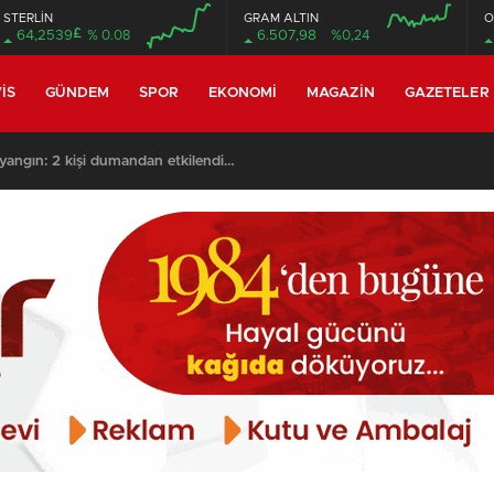
STERLİN
GRAM ALTIN
O
£
64,2539
% 0.08
6.507,98
%0,24
00:00
00:00
00:00
00:00
IS
GÜNDEM
SPOR
EKONOMI
MAGAZIN
GAZETELER
yangın: 2 kişi dumandan etkilendi…