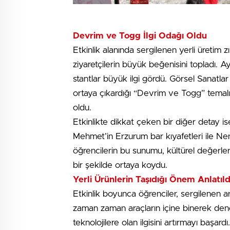
Devrim ve Togg İlgi Odağı Oldu
Etkinlik alanında sergilenen yerli üretim z
ziyaretçilerin büyük beğenisini topladı. Ayrı
stantlar büyük ilgi gördü. Görsel Sanatl
ortaya çıkardığı “Devrim ve Togg” temalı re
oldu.
Etkinlikte dikkat çeken bir diğer detay i
Mehmet’in Erzurum bar kıyafetleri ile Ne
öğrencilerin bu sunumu, kültürel değerle
bir şekilde ortaya koydu.
Yerli Ürünlerin Taşıdığı Önem Anlatıld
Etkinlik boyunca öğrenciler, sergilenen ar
zaman zaman araçların içine binerek dene
teknolojilere olan ilgisini artırmayı başard