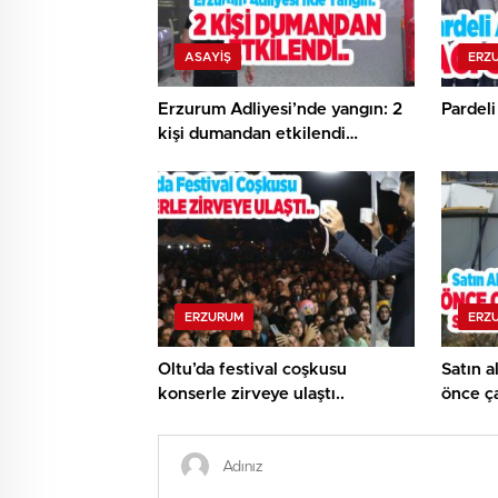
ASAYİŞ
ERZ
Erzurum Adliyesi’nde yangın: 2
Pardeli
kişi dumandan etkilendi…
ERZURUM
ERZ
Oltu’da festival coşkusu
Satın a
konserle zirveye ulaştı..
önce ça
tamame