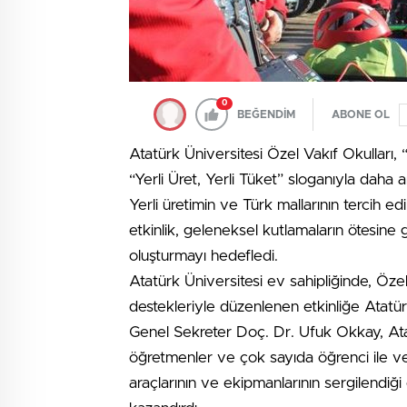
0
BEĞENDİM
ABONE OL
Atatürk Üniversitesi Özel Vakıf Okulları, “
“Yerli Üret, Yerli Tüket” sloganıyla daha a
Yerli üretimin ve Türk mallarının tercih
etkinlik, geleneksel kutlamaların ötesine g
oluşturmayı hedefledi.
Atatürk Üniversitesi ev sahipliğinde, Öze
destekleriyle düzenlenen etkinliğe Atatür
Genel Sekreter Doç. Dr. Ufuk Okkay, Atatü
öğretmenler ve çok sayıda öğrenci ile veli
araçlarının ve ekipmanlarının sergilendiği e