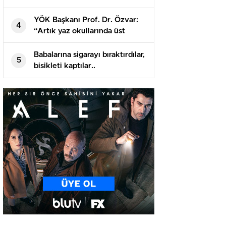
öğrenciler hastaneye kaldırıldı!
YÖK Başkanı Prof. Dr. Özvar:
4
“Artık yaz okullarında üst
sınıflardan da ders alınabilmeli”
Babalarına sigarayı bıraktırdılar,
5
bisikleti kaptılar..