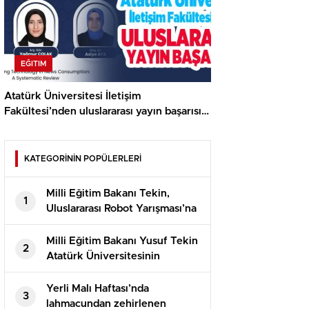
EĞITIM
Atatürk Üniversitesi İletişim
Fakültesi’nden uluslararası yayın başarısı…
KATEGORİNİN POPÜLERLERİ
Milli Eğitim Bakanı Tekin,
1
Uluslararası Robot Yarışması’na
katılan öğrencilerle bir araya
geldi
Milli Eğitim Bakanı Yusuf Tekin
2
Atatürk Üniversitesinin
akademik yılı açılış töreninde
konuştu
Yerli Malı Haftası’nda
3
lahmacundan zehirlenen