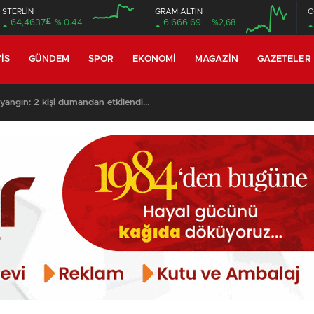
STERLİN
GRAM ALTIN
O
£
64,4637
% 0.44
6.666,69
%2,68
12:00
12:00
IS
GÜNDEM
SPOR
EKONOMI
MAGAZIN
GAZETELER
yangın: 2 kişi dumandan etkilendi…