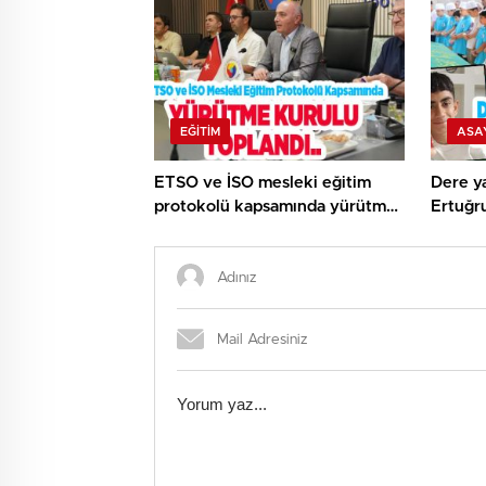
EĞITIM
ASA
ETSO ve İSO mesleki eğitim
Dere ya
protokolü kapsamında yürütme
Ertuğr
kurulu toplandı..