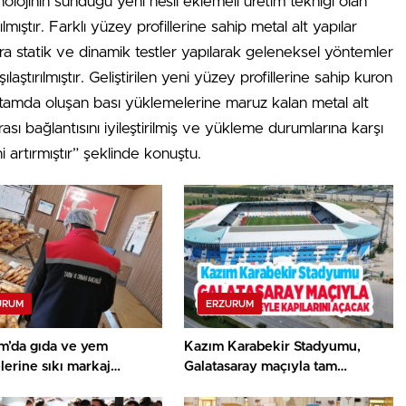
nolojinin sunduğu yeni nesil eklemeli üretim tekniği olan
mıştır. Farklı yüzey profillerine sahip metal alt yapılar
ara statik ve dinamik testler yapılarak geleneksel yöntemler
şılaştırılmıştır. Geliştirilen yeni yüzey profillerine sahip kuron
rtamda oluşan bası yüklemelerine maruz kalan metal alt
ası bağlantısını iyileştirilmiş ve yükleme durumlarına karşı
 artırmıştır” şeklinde konuştu.
URUM
ERZURUM
m’da gıda ve yem
Kazım Karabekir Stadyumu,
lerine sıkı markaj…
Galatasaray maçıyla tam
kapasiteyle kapılarını açacak…