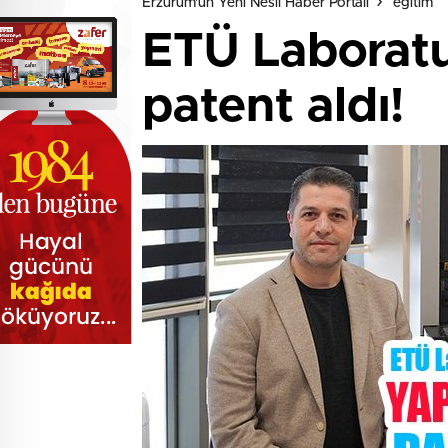
Erzurum'un Yeni Nesil Haber Portalı
eğitim
ETÜ Laboratu
patent aldı!