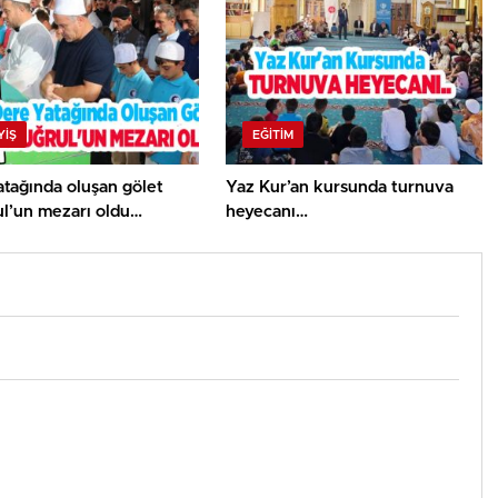
YİŞ
EĞITIM
tağında oluşan gölet
Yaz Kur’an kursunda turnuva
ul’un mezarı oldu…
heyecanı…