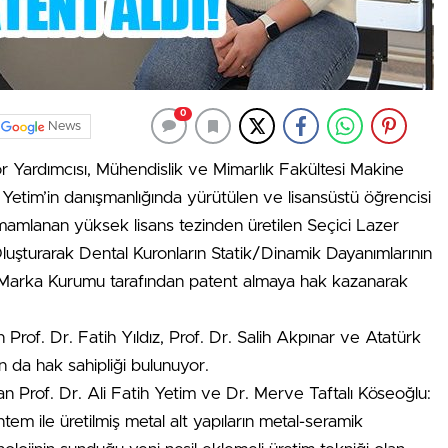
0
News
 Yardımcısı, Mühendislik ve Mimarlık Fakültesi Makine
Yetim’in danışmanlığında yürütülen ve lisansüstü öğrencisi
mamlanan yüksek lisans tezinden üretilen Seçici Lazer
 Oluşturarak Dental Kuronların Statik/Dinamik Dayanımlarının
ve Marka Kurumu tarafından patent almaya hak kazanarak
rof. Dr. Fatih Yıldız, Prof. Dr. Salih Akpınar ve Atatürk
 da hak sahipliği bulunuyor.
n Prof. Dr. Ali Fatih Yetim ve Dr. Merve Taftalı Köseoğlu:
m ile üretilmiş metal alt yapıların metal-seramik