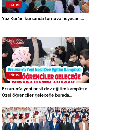
EĞITIM
Yaz Kur’an kursunda turnuva heyecanı…
EĞITIM
Erzurum’a yeni nesil dev eğitim kampüsü:
Özel öğrenciler geleceğe burada
hazırlanacak..