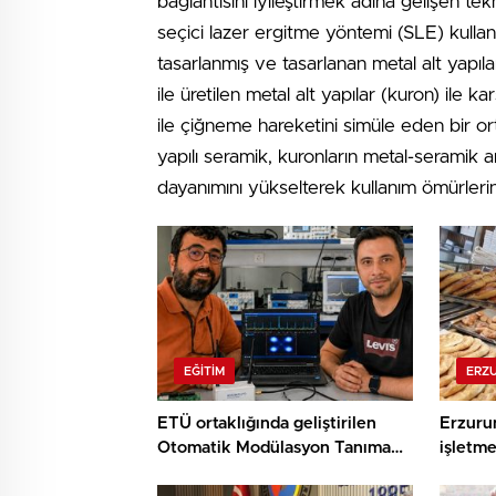
bağlantısını iyileştirmek adına gelişen tek
seçici lazer ergitme yöntemi (SLE) kullanıl
tasarlanmış ve tasarlanan metal alt yapıl
ile üretilen metal alt yapılar (kuron) ile kar
ile çiğneme hareketini simüle eden bir o
yapılı seramik, kuronların metal-seramik ar
dayanımını yükselterek kullanım ömürlerini
EĞITIM
ERZ
ETÜ ortaklığında geliştirilen
Erzuru
Otomatik Modülasyon Tanıma
işletme
Projesi TÜBİTAK desteği aldı..