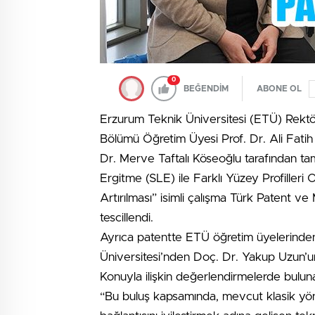
0
BEĞENDİM
ABONE OL
Erzurum Teknik Üniversitesi (ETÜ) Rektör
Bölümü Öğretim Üyesi Prof. Dr. Ali Fatih 
Dr. Merve Taftalı Köseoğlu tarafından ta
Ergitme (SLE) ile Farklı Yüzey Profilleri
Artırılması” isimli çalışma Türk Patent 
tescillendi.
Ayrıca patentte ETÜ öğretim üyelerinden P
Üniversitesi’nden Doç. Dr. Yakup Uzun’un
Konuyla ilişkin değerlendirmelerde buluna
“Bu buluş kapsamında, mevcut klasik yönte