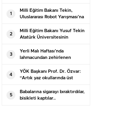
Milli Eğitim Bakanı Tekin,
1
Uluslararası Robot Yarışması’na
katılan öğrencilerle bir araya
geldi
Milli Eğitim Bakanı Yusuf Tekin
2
Atatürk Üniversitesinin
akademik yılı açılış töreninde
konuştu
Yerli Malı Haftası’nda
3
lahmacundan zehirlenen
öğrenciler hastaneye kaldırıldı!
YÖK Başkanı Prof. Dr. Özvar:
4
“Artık yaz okullarında üst
sınıflardan da ders alınabilmeli”
Babalarına sigarayı bıraktırdılar,
5
bisikleti kaptılar..