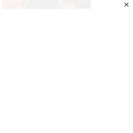
EĞITIM
ETÜ ortaklığında geliştirilen Otomatik
Modülasyon Tanıma Projesi TÜBİTAK
desteği aldı..
EĞITIM
ETSO ve İSO mesleki eğitim protokolü
kapsamında yürütme kurulu toplandı..