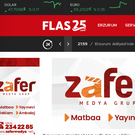
DOLAR
EURO
$
€
47,7098
% 0.17
55,2103
% 0.35
12:00
12:00
ERZURUM
SERV
21:59
/
Erzurum Adliyesi’nde 