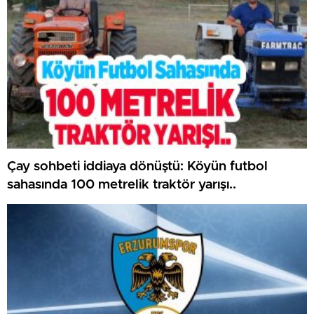
Çay sohbeti iddiaya dönüştü: Köyün futbol
sahasında 100 metrelik traktör yarışı..