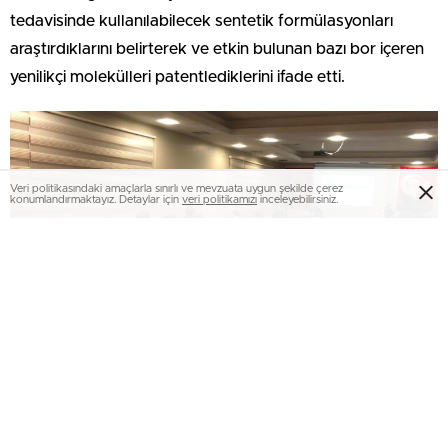
tedavisinde kullanılabilecek sentetik formülasyonları
araştırdıklarını belirterek ve etkin bulunan bazı bor içeren
yenilikçi molekülleri patentlediklerini ifade etti.
Veri politikasındaki amaçlarla sınırlı ve mevzuata uygun şekilde çerez
konumlandırmaktayız. Detaylar için
veri politikamızı
inceleyebilirsiniz.
Ayrıca, bor bileşiklerinin günümüzde tarımdan kozmetiğe,
uzay ve havacılık sanayisinden enerji sektörüne kadar