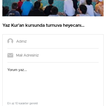
Yaz Kur’an kursunda turnuva heyecanı…
En az 10 karakter gerekli