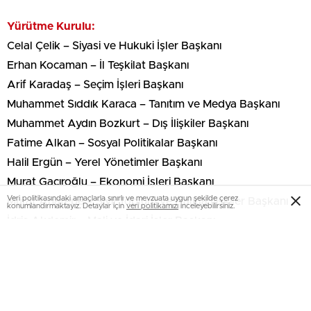
Yürütme Kurulu:
Celal Çelik – Siyasi ve Hukuki İşler Başkanı
Erhan Kocaman – İl Teşkilat Başkanı
Arif Karadaş – Seçim İşleri Başkanı
Muhammet Sıddık Karaca – Tanıtım ve Medya Başkanı
Muhammet Aydın Bozkurt – Dış İlişkiler Başkanı
Fatime Alkan – Sosyal Politikalar Başkanı
Halil Ergün – Yerel Yönetimler Başkanı
Murat Gacıroğlu – Ekonomi İşleri Başkanı
Veri politikasındaki amaçlarla sınırlı ve mevzuata uygun şekilde çerez
Murat Anatepe – Sivil Toplum ve Halkla İlişkiler Başkanı
konumlandırmaktayız. Detaylar için
veri politikamızı
inceleyebilirsiniz.
İdris Akdemir – Mali ve İdari İşler Başkanı
Çetin Gözütok – İl Ar-Ge Başkanı
Murat Dağ – İnsan Hakları Başkanı
Mustafa Kumbasar – Çevre, Şehir ve Kültür Başkanı
Ebru Akdemir – Bilgi ve İletişim Teknolojileri Başkanı