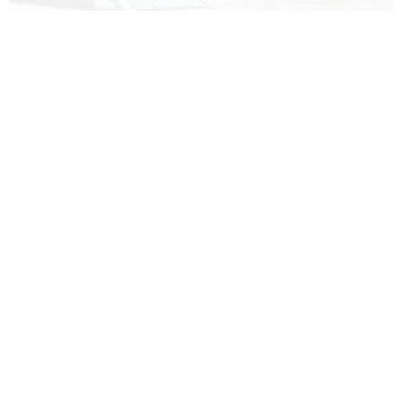
Erzurum’da 10 dakikalık yağış trafiği felç etti..