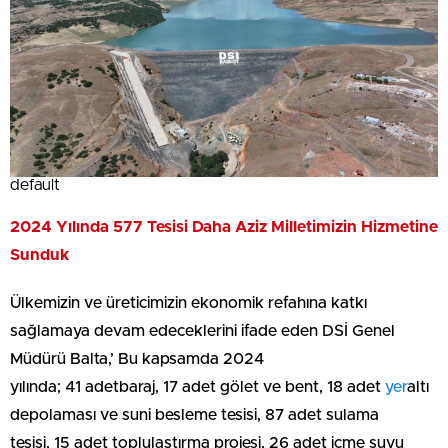
default
2024 Yılında 577 Tesisi Daha Aziz Milletimizin Hizmetine
Sunduk
Ülkemizin ve üreticimizin ekonomik refahına katkı
sağlamaya devam edeceklerini ifade eden DSİ Genel
Müdürü Balta,’ Bu kapsamda 2024
yılında; 41 adetbaraj, 17 adet gölet ve bent, 18 adet
yer
altı
depolaması ve suni besleme tesisi, 87 adet sulama
tesisi, 15 adet toplulaştırma projesi, 26 adet içme suyu