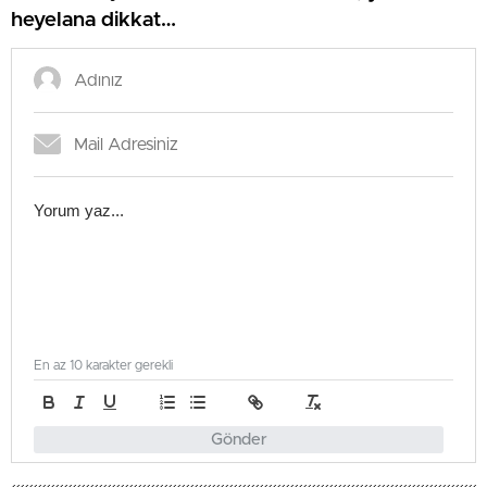
heyelana dikkat…
En az 10 karakter gerekli
Gönder