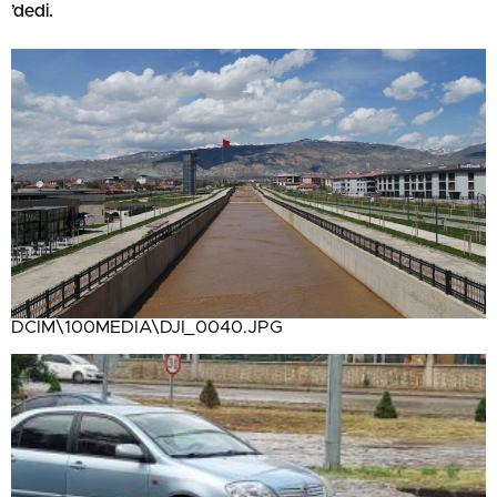
’dedi.
DCIM\100MEDIA\DJI_0040.JPG