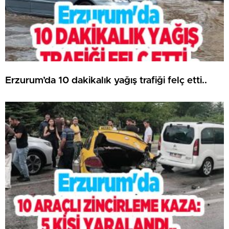
Erzurum’da 10 dakikalık yağış trafiği felç etti..