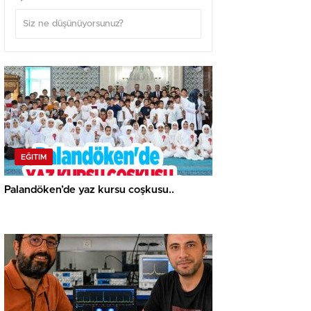
EĞITIM
Palandöken’de yaz kursu coşkusu..