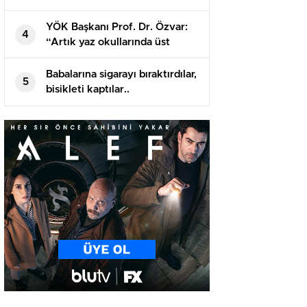
öğrenciler hastaneye kaldırıldı!
YÖK Başkanı Prof. Dr. Özvar:
4
“Artık yaz okullarında üst
sınıflardan da ders alınabilmeli”
Babalarına sigarayı bıraktırdılar,
5
bisikleti kaptılar..