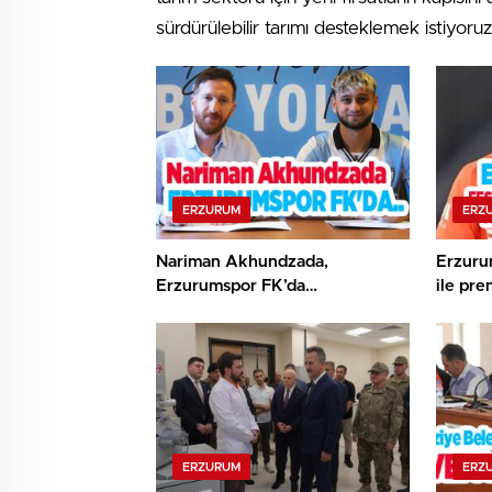
sürdürülebilir tarımı desteklemek istiyoruz”
ERZURUM
ERZ
Nariman Akhundzada,
Erzuru
Erzurumspor FK’da…
ile pre
ERZURUM
ERZ