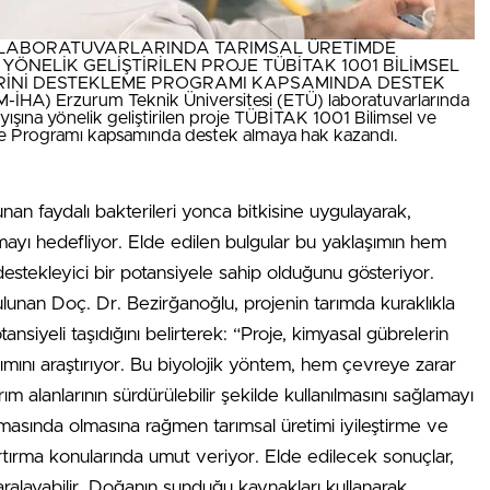
) LABORATUVARLARINDA TARIMSAL ÜRETİMDE
ÖNELİK GELİŞTİRİLEN PROJE TÜBİTAK 1001 BİLİMSEL
RİNİ DESTEKLEME PROGRAMI KAPSAMINDA DESTEK
 Erzurum Teknik Üniversitesi (ETÜ) laboratuvarlarında
yışına yönelik geliştirilen proje TÜBİTAK 1001 Bilimsel ve
me Programı kapsamında destek almaya hak kazandı.
nan faydalı bakterileri yonca bitkisine uygulayarak,
rtırmayı hedefliyor. Elde edilen bulgular bu yaklaşımın hem
estekleyici bir potansiyele sahip olduğunu gösteriyor.
 bulunan Doç. Dr. Bezirğanoğlu, projenin tarımda kuraklıkla
siyeli taşıdığını belirterek: “Proje, kimyasal gübrelerin
nımını araştırıyor. Bu biyolojik yöntem, hem çevreye zarar
alanlarının sürdürülebilir şekilde kullanılmasını sağlamayı
masında olmasına rağmen tarımsal üretimi iyileştirme ve
rtırma konularında umut veriyor. Elde edilecek sonuçlar,
ı aralayabilir. Doğanın sunduğu kaynakları kullanarak