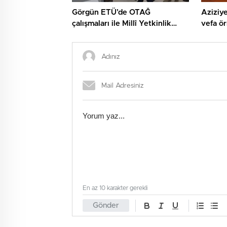
Görgün ETÜ’de OTAĞ
Aziziye
çalışmaları ile Millî Yetkinlik
vefa ör
Hamlesi faaliyetlerini yerinde
gördü…
En az 10 karakter gerekli
Gönder