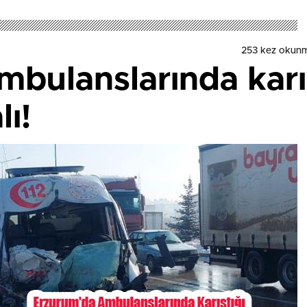
253 kez okun
bulanslarında karış
lı!