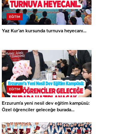
EĞITIM
Yaz Kur’an kursunda turnuva heyecanı…
EĞITIM
Erzurum’a yeni nesil dev eğitim kampüsü:
Özel öğrenciler geleceğe burada
hazırlanacak..