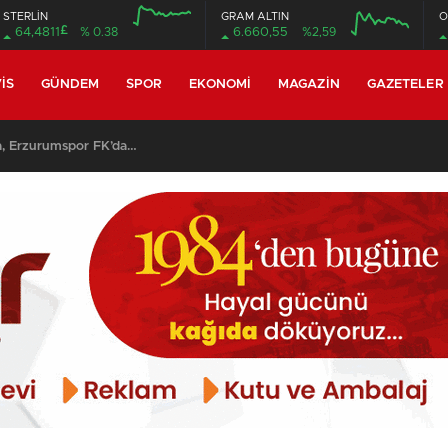
STERLİN
GRAM ALTIN
O
£
64,4811
% 0.38
6.660,55
%2,59
12:00
16:00
12:00
16:00
IS
GÜNDEM
SPOR
EKONOMI
MAGAZIN
GAZETELER
y Ebosele ile prensip anlaşmasına vardı…