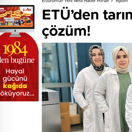
Erzurum'un Yeni Nesil Haber Portalı
eğitim
ETÜ’den tarı
çözüm!