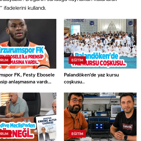
 ifadelerini kullandı.
URUM
EĞITIM
mspor FK, Festy Ebosele
Palandöken’de yaz kursu
nsip anlaşmasına vardı…
coşkusu..
URUM
EĞITIM