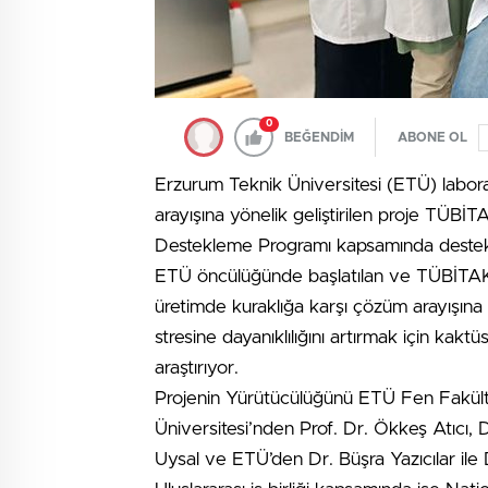
0
BEĞENDİM
ABONE OL
Erzurum Teknik Üniversitesi (ETÜ) labora
arayışına yönelik geliştirilen proje TÜBİT
Destekleme Programı kapsamında destek
ETÜ öncülüğünde başlatılan ve TÜBİTAK 
üretimde kuraklığa karşı çözüm arayışına y
stresine dayanıklılığını artırmak için kaktüs
araştırıyor.
Projenin Yürütücülüğünü ETÜ Fen Fakült
Üniversitesi’nden Prof. Dr. Ökkeş Atıcı,
Uysal ve ETÜ’den Dr. Büşra Yazıcılar ile 