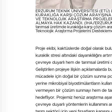
ERZURUM TEKNİK ÜNİVERSİTESİ (ETÜ
KURAKLIĞA KARŞI ÇÖZÜM ARAYIŞINA Y
VE TEKNOLOJİK ARAŞTIRMA PROJELE
ALMAYA HAK KAZANDI. (İHA/ERZURUM-İHA)
tarımsal üretimde kuraklığa karşı çözüm ara
Teknolojik Araştırma Projelerini Destekle
Proje ekibi, kaktüslerde doğal olarak bulu
kuraklık stresi altındaki dayanıklılığını a
çevreye duyarlı hem de tarımsal üretimi d
Geliştirilen projeye ilişkin açıklamalarda
mücadele için doğal bir çözüm sunma potan
yerine mikrobiyal biyostimülantların kulla
vermeyen bir çözüm sunmayı hem de tarım 
hedefliyor. Projemiz henüz araştırma aşa
çevreye duyarlı yöntemlerin kullanımını a
tarım sektörü için yeni fırsatların kapısın