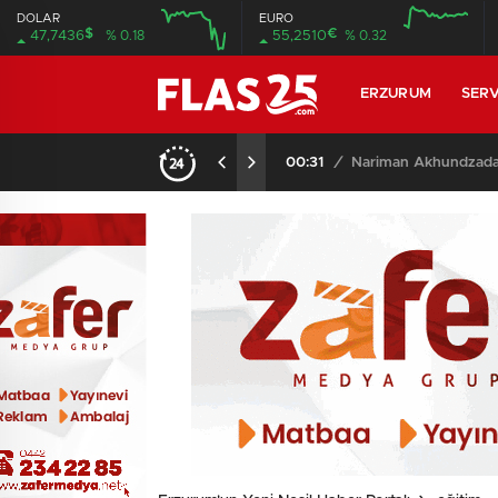
DOLAR
EURO
$
€
47,7436
% 0.18
55,2510
% 0.32
12:00
16:00
12:00
16:00
ERZURUM
SERV
22:51
/
Erzurumspor FK, Fest