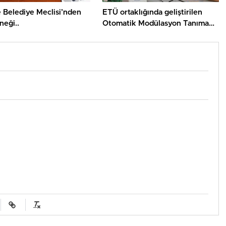
 Belediye Meclisi’nden
ETÜ ortaklığında geliştirilen
neği..
Otomatik Modülasyon Tanıma
Projesi TÜBİTAK desteği aldı..