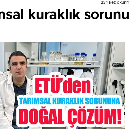
234 kez okunm
msal kuraklık sorun