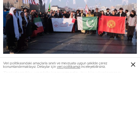
Veri politikasındaki amaçlarla sınırlı ve mevzuata uygun şekilde çerez
konumlandırmaktayız. Detaylar için
veri politikamızı
inceleyebilirsiniz.
Tarıkdaroğlu, yaptığı konuşmada, bu tür uluslararası
etkinliklerin farklı coğrafyalardan gelen çocuklar arasında
dostluk bağlarının güçlenmesine olanak sağladığını
vurguladı. “Bugün burada sadece bir etkinlikte değil, aynı
zamanda bir dostluk köprüsünün kurulduğuna şahitlik
ediyoruz. Çocuklarımız, kültürel ve sosyal anlamda büyük
kazanımlar elde ediyor. Erzurum, bugün sadece Türkiye’nin
değil, EİT üyesi ülkelerin de bir buluşma noktası haline