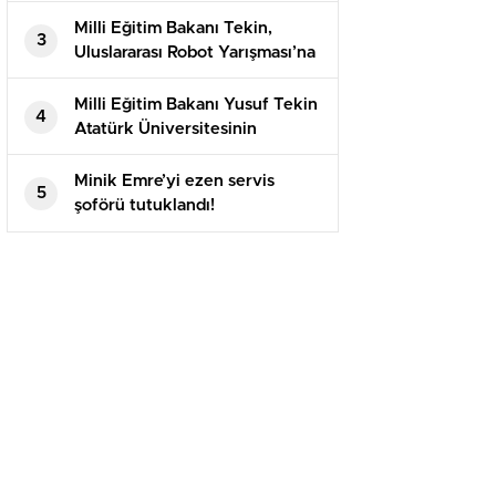
evlenmişti!
Milli Eğitim Bakanı Tekin,
3
Uluslararası Robot Yarışması’na
katılan öğrencilerle bir araya
geldi
Milli Eğitim Bakanı Yusuf Tekin
4
Atatürk Üniversitesinin
akademik yılı açılış töreninde
konuştu
Minik Emre’yi ezen servis
5
şoförü tutuklandı!