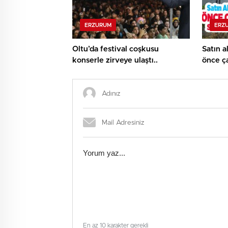
ERZURUM
ERZ
Oltu’da festival coşkusu
Satın a
konserle zirveye ulaştı..
önce ça
tamame
En az 10 karakter gerekli