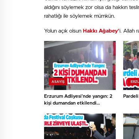
aldığını söylemek zor olsa da hakkın tesl
rahatlığı ile söylemek mümkün.
Yolun açık olsun
Hakkı Ağabey’
i. Allah
ASAYİŞ
ERZ
Erzurum Adliyesi’nde yangın: 2
Pardeli
kişi dumandan etkilendi…