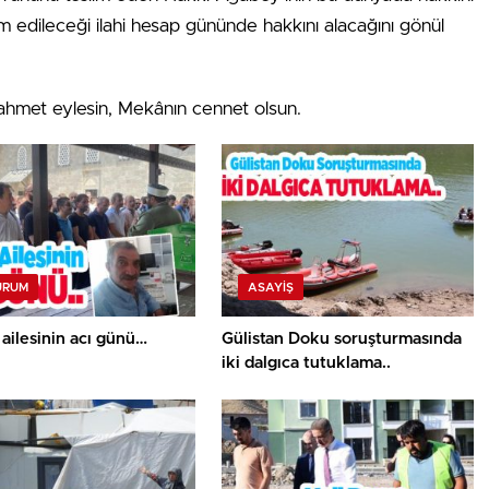
im edileceği ilahi hesap gününde hakkını alacağını gönül
 rahmet eylesin, Mekânın cennet olsun.
URUM
ASAYİŞ
 ailesinin acı günü…
Gülistan Doku soruşturmasında
iki dalgıca tutuklama..