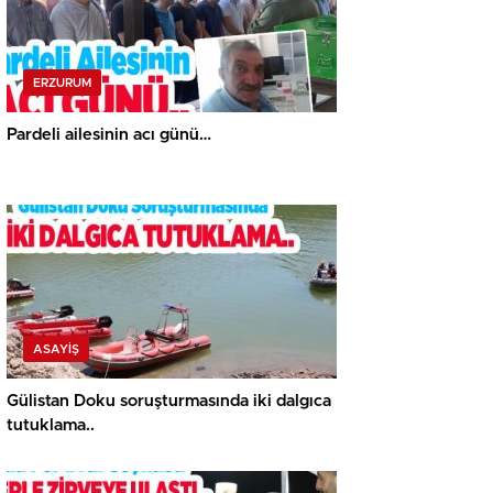
ERZURUM
Pardeli ailesinin acı günü…
ASAYİŞ
Gülistan Doku soruşturmasında iki dalgıca
tutuklama..