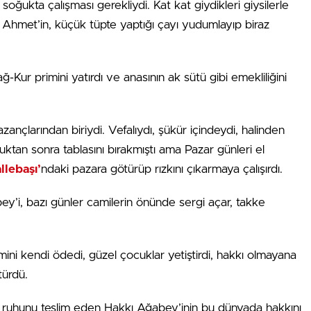
oğukta çalışması gerekliydi. Kat kat giydikleri giysilerle
 Ahmet’in, küçük tüpte yaptığı çayı yudumlayıp biraz
-Kur primini yatırdı ve anasının ak sütü gibi emekliliğini
nçlarından biriydi. Vefalıydı, şükür içindeydi, halinden
uktan sonra tablasını bırakmıştı ama Pazar günleri el
llebaşı’
ndaki pazara götürüp rızkını çıkarmaya çalışırdı.
bey’i, bazı günler camilerin önünde sergi açar, takke
mini kendi ödedi, güzel çocuklar yetiştirdi, hakkı olmayana
ürdü.
e ruhunu teslim eden Hakkı Ağabey’inin bu dünyada hakkını