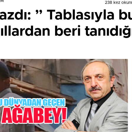
UM
238 kez okun
azdı: ” Tablasıyla 
llardan beri tanıdı