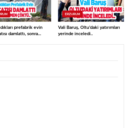
URUM
ERZURUM
ldıkları prefabrik evin
Vali Baruş, Oltu’daki yatırımları
tısı damlattı, sonra
yerinde inceledi..
n çöktü..