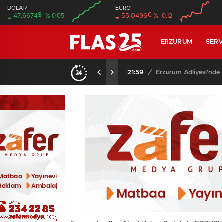
DOLAR
EURO
$
€
47,6674
% 0.05
55,0496
% -0.12
00:00
00:00
00:00
00:00
ERZURUM
SERV
21:59
/
Erzurum Adliyesi’nde 