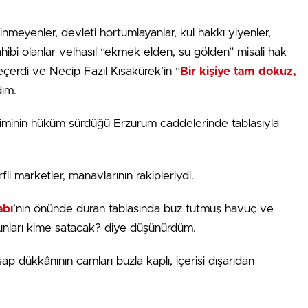
meyenler, devleti hortumlayanlar, kul hakkı yiyenler,
ibi olanlar velhasıl “ekmek elden, su gölden” misali hak
eçerdi ve Necip Fazıl Kısakürek’in “
Bir kişiye tam dokuz,
dım.
iminin hüküm sürdüğü Erzurum caddelerinde tablasıyla
li marketler, manavlarının rakipleriydi.
abı
’nın önünde duran tablasında buz tutmuş havuç ve
unları kime satacak? diye düşünürdüm.
ap dükkânının camları buzla kaplı, içerisi dışarıdan