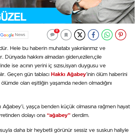
0
News
dür. Hele bu haberin muhatabı yakınlarımız ve
ır. Dünyada hakkını almadan giden,ezilen,çile
e ise acının yerini iç sızısı,isyan duygusu ve
lır. Geçen gün tablacı
Hakkı Ağabey
’inin ölüm haberini
ölümde olan eşitliğin yaşamda neden olmadığını
akkı Ağabey’i, yaşça benden küçük olmasına rağmen hayat
retinden dolayı ona
“ağabey”
derdim.
ltosuyla daha bir heybetli görünür sessiz ve suskun haliyle