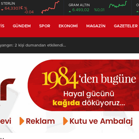
STERLİN
GRAM ALTIN
O
£
64,3307
%
6.493,02
%0,01
-0.04
00:00
00:00
00:00
00:00
IS
GÜNDEM
SPOR
EKONOMI
MAGAZIN
GAZETELER
yangın: 2 kişi dumandan etkilendi…