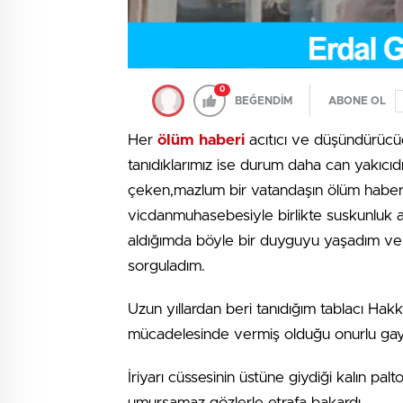
0
BEĞENDİM
ABONE OL
Her
ölüm haberi
acıtıcı ve düşündürücü
tanıdıklarımız ise durum daha can yakıcıd
çeken,mazlum bir vatandaşın ölüm haberind
vicdanmuhasebesiyle birlikte suskunluk a
aldığımda böyle bir duyguyu yaşadım ve 
sorguladım.
Uzun yıllardan beri tanıdığım tablacı H
mücadelesinde vermiş olduğu onurlu gay
İriyarı cüssesinin üstüne giydiği kalın pa
umursamaz gözlerle etrafa bakardı.