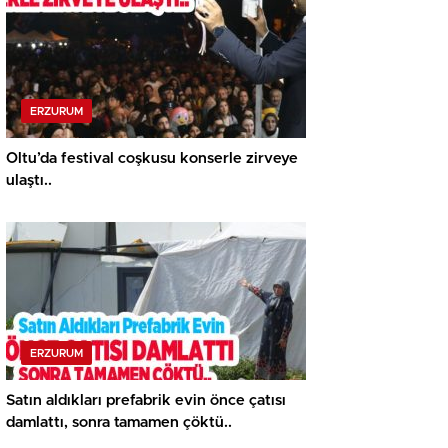
ERZURUM
Oltu’da festival coşkusu konserle zirveye
ulaştı..
ERZURUM
Satın aldıkları prefabrik evin önce çatısı
damlattı, sonra tamamen çöktü..