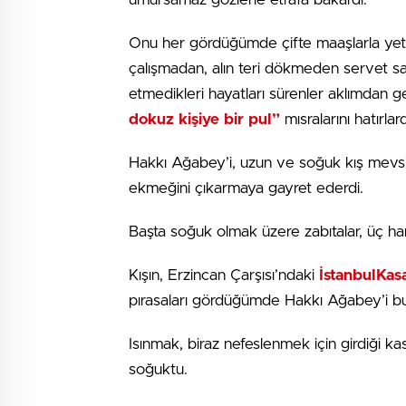
Onu her gördüğümde çifte maaşlarla yetin
çalışmadan, alın teri dökmeden servet sah
etmedikleri hayatları sürenler aklımdan g
dokuz kişiye bir pul”
mısralarını hatırlar
Hakkı Ağabey’i, uzun ve soğuk kış mevs
ekmeğini çıkarmaya gayret ederdi.
Başta soğuk olmak üzere zabıtalar, üç harf
Kışın, Erzincan Çarşısı’ndaki
İstanbulKas
pırasaları gördüğümde Hakkı Ağabey’i b
Isınmak, biraz nefeslenmek için girdiği kas
soğuktu.