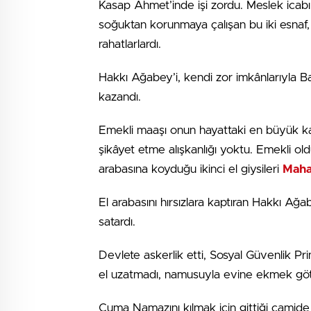
Kasap Ahmet’inde işi zordu. Meslek icabı s
soğuktan korunmaya çalışan bu iki esnaf,
rahatlarlardı.
Hakkı Ağabey’i, kendi zor imkânlarıyla Bağ
kazandı.
Emekli maaşı onun hayattaki en büyük kaza
şikâyet etme alışkanlığı yoktu. Emekli old
arabasına koyduğu ikinci el giysileri
Maha
El arabasını hırsızlara kaptıran Hakkı Ağa
satardı.
Devlete askerlik etti, Sosyal Güvenlik Pri
el uzatmadı, namusuyla evine ekmek göt
Cuma Namazını kılmak için gittiği camid