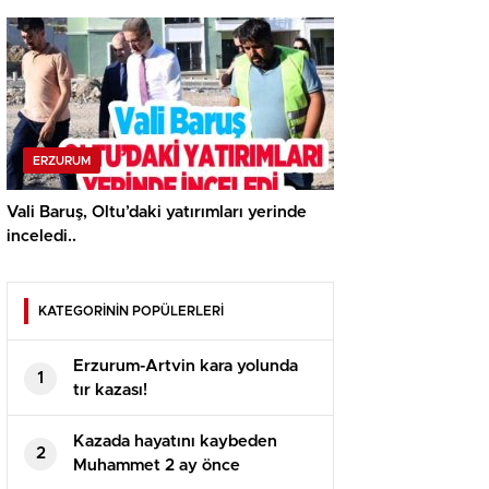
ERZURUM
Vali Baruş, Oltu’daki yatırımları yerinde
inceledi..
KATEGORİNİN POPÜLERLERİ
Erzurum-Artvin kara yolunda
1
tır kazası!
Kazada hayatını kaybeden
2
Muhammet 2 ay önce