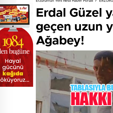
Erzurum'un Yeni Nesil Haber Portalı
ERZUR
Erdal Güzel y
geçen uzun yı
Ağabey!