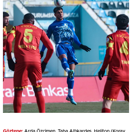
Göztepe:
Arda Özçimen, Taha Altıkardeş, Heliton (Koray