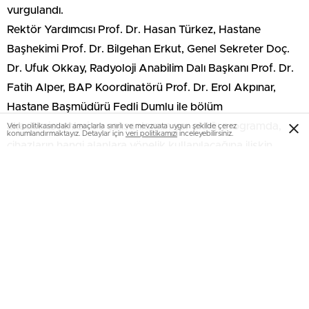
vurgulandı.
Rektör Yardımcısı Prof. Dr. Hasan Türkez, Hastane
Başhekimi Prof. Dr. Bilgehan Erkut, Genel Sekreter Doç.
Dr. Ufuk Okkay, Radyoloji Anabilim Dalı Başkanı Prof. Dr.
Fatih Alper, BAP Koordinatörü Prof. Dr. Erol Akpınar,
Hastane Başmüdürü Fedli Dumlu ile bölüm
akademisyenleri ve çalışanlarının yer aldığı programda,
Veri politikasındaki amaçlarla sınırlı ve mevzuata uygun şekilde çerez
konumlandırmaktayız. Detaylar için
veri politikamızı
inceleyebilirsiniz.
cihazların hangi alanlara yönelik kullanılacağına ilişkin
detaylar paylaşıldı.
Rektör Hacımüftüoğlu: “Yeni cihazlar hem randevu
sürelerini kısaltacak hem de erken teşhis imkânı
sağlayacak”
Rektör Prof. Dr. Hacımüftüoğlu; Atatürk Üniversitesi
Araştırma Hastanesinin, bulunduğu bölge başta olmak
üzere çevre ülkelere kadar uzanan geniş bir hasta
popülasyonuna sahip olduğunu belirterek, bu yoğunluğun