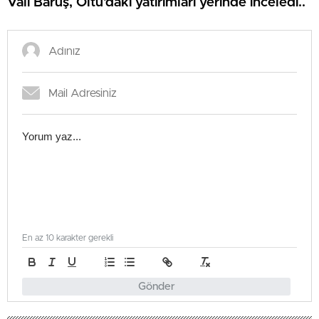
Vali Baruş, Oltu’daki yatırımları yerinde inceledi..
En az 10 karakter gerekli
Gönder