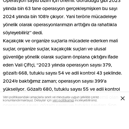
Operasyon sayısı bizim için önemli. Görüldüğü gibi 2023
yılında bin 63 tane operasyon gerçekleşmişken bu sayı
2024 yılında bin 108’e çıkıyor. Yani terörle mücadeleye
yönelik olarak operasyonlarımızın arttığını da rahatlıkla
söyleyebiliriz” dedi.
Kaçakçılık ve organize suçlarla mücadele ederken mali
suçlar, organize suçlar, kaçakçılık suçları ve ulusal
güvenliğe yönelik olarak suçların önplana çıktığını ifade
eden Vali Çiftçi, “2023 yılında operasyon sayısı 379,
gözaltı 668, tutuklu sayısı 54 ve adli kontrol 43 şeklinde.
2024’e baktığımız zaman; operasyon sayısı 399’a
yükseliyor. Gözaltı 680, tutuklu sayısı 55 ve adli kontrol
sayısı da 39 olarak gerçekleşiyor. Bizim için önemli olan
Veri politikasındaki amaçlarla sınırlı ve mevzuata uygun şekilde çerez
konumlandırmaktayız. Detaylar için
veri politikamızı
inceleyebilirsiniz.
operasyon sayısı, gözaltı sayısı ve tutuklu sayıları. Son
zamanlarda son günlerde SİBER suçlarla mücadele
başkanlığı kuruldu. Cumhurbaşkanlığı kararıyla bu konu