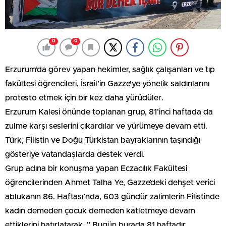
0
0
Erzurum’da görev yapan hekimler, sağlık çalışanları ve tıp
fakültesi öğrencileri, İsrail’in Gazze’ye yönelik saldırılarını
protesto etmek için bir kez daha yürüdüler.
Erzurum Kalesi önünde toplanan grup, 81’inci haftada da
zulme karşı seslerini çıkardılar ve yürümeye devam etti.
Türk, Filistin ve Doğu Türkistan bayraklarının taşındığı
gösteriye vatandaşlarda destek verdi.
Grup adına bir konuşma yapan Eczacılık Fakültesi
öğrencilerinden Ahmet Talha Ye, Gazze’deki dehşet verici
ablukanın 86. Haftası’nda, 603 gündür zalimlerin Filistinde
kadın demeden çocuk demeden katletmeye devam
ettiklerini hatırlatarak, ” Bugün burada 81 haftadır