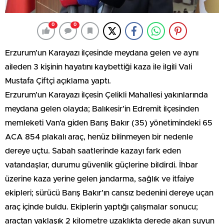
0
0
Erzurum’un Karayazı ilçesinde meydana gelen ve aynı
aileden 3 kişinin hayatını kaybettiği kaza ile ilgili Vali
Mustafa Çiftçi açıklama yaptı.
Erzurum’un Karayazı ilçesin Çelikli Mahallesi yakınlarında
meydana gelen olayda; Balıkesir’in Edremit ilçesinden
memleketi Van’a giden Barış Bakır (35) yönetimindeki 65
ACA 854 plakalı araç, henüz bilinmeyen bir nedenle
dereye uçtu. Sabah saatlerinde kazayı fark eden
vatandaşlar, durumu güvenlik güçlerine bildirdi. İhbar
üzerine kaza yerine gelen jandarma, sağlık ve itfaiye
ekipleri; sürücü Barış Bakır’ın cansız bedenini dereye uçan
araç içinde buldu. Ekiplerin yaptığı çalışmalar sonucu;
araçtan yaklaşık 2 kilometre uzaklıkta derede akan suyun