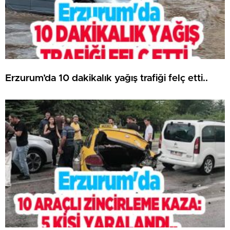
Erzurum’da 10 dakikalık yağış trafiği felç etti..