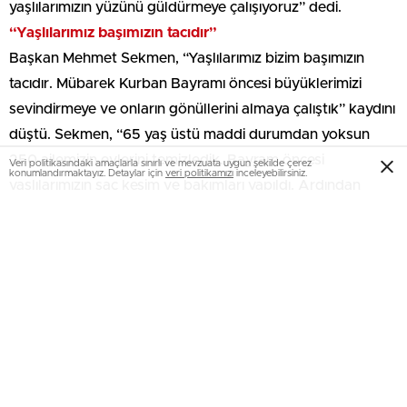
yaşlılarımızın yüzünü güldürmeye çalışıyoruz” dedi.
“Yaşlılarımız başımızın tacıdır”
Başkan Mehmet Sekmen, “Yaşlılarımız bizim başımızın
tacıdır. Mübarek Kurban Bayramı öncesi büyüklerimizi
sevindirmeye ve onların gönüllerini almaya çalıştık” kaydını
düştü. Sekmen, “65 yaş üstü maddi durumdan yoksun
250 ailemizin evlerini temizledik. Bayram öncesi
Veri politikasındaki amaçlarla sınırlı ve mevzuata uygun şekilde çerez
konumlandırmaktayız. Detaylar için
veri politikamızı
inceleyebilirsiniz.
yaşlılarımızın saç kesim ve bakımları yapıldı. Ardından
ekiplerimiz büyüklerimizin bayramlıklarını kendilerine
takdim etti” şeklinde konuştu.