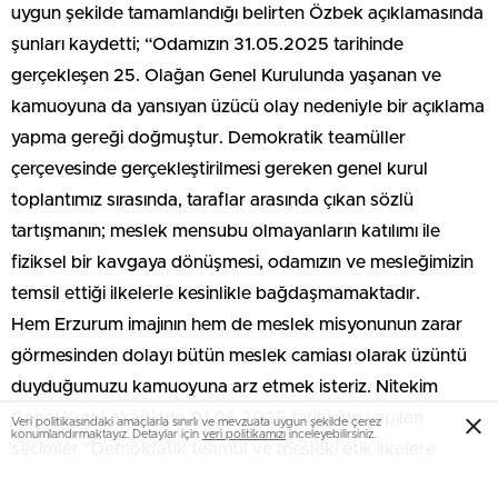
uygun şekilde tamamlandığı belirten Özbek açıklamasında
şunları kaydetti; “Odamızın 31.05.2025 tarihinde
gerçekleşen 25. Olağan Genel Kurulunda yaşanan ve
kamuoyuna da yansıyan üzücü olay nedeniyle bir açıklama
yapma gereği doğmuştur. Demokratik teamüller
çerçevesinde gerçekleştirilmesi gereken genel kurul
toplantımız sırasında, taraflar arasında çıkan sözlü
tartışmanın; meslek mensubu olmayanların katılımı ile
fiziksel bir kavgaya dönüşmesi, odamızın ve mesleğimizin
temsil ettiği ilkelerle kesinlikle bağdaşmamaktadır.
Hem Erzurum imajının hem de meslek misyonunun zarar
görmesinden dolayı bütün meslek camiası olarak üzüntü
duyduğumuzu kamuoyuna arz etmek isteriz. Nitekim
Genel Kurul akabinde 01.06.2025 tarihinde yapılan
Veri politikasındaki amaçlarla sınırlı ve mevzuata uygun şekilde çerez
konumlandırmaktayız. Detaylar için
veri politikamızı
inceleyebilirsiniz.
seçimler “Demokratik teamül ve mesleki etik ilkelere
uygun olarak” yapılmıştır. Erzurum Serbest Muhasebeci