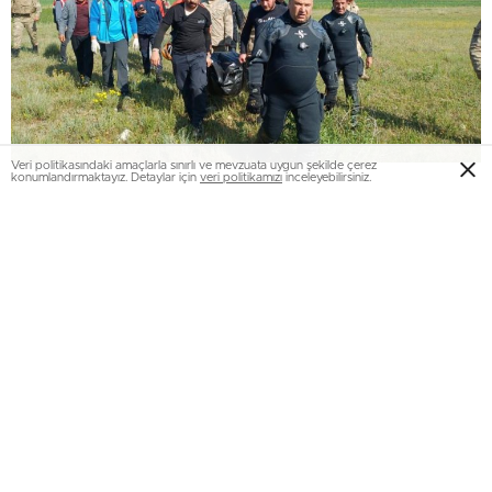
Veri politikasındaki amaçlarla sınırlı ve mevzuata uygun şekilde çerez
konumlandırmaktayız. Detaylar için
veri politikamızı
inceleyebilirsiniz.
Yapılan arama çalışmalarında; AFAD 4 Su altı ve su üstü
arama kurtarma personeli, 14 Arama kurtarma personeli, 3
dron personeli ve 5 araç, JAK 4 personel Dalgıç ve 1 araç,
UMKE ve 112 Sağlık Ekibi 8 personel ve 2 araç, Köprüköy
JÖH 5 personel ve 1 araç, Köprüköy Jandarma Asayiş 5
personel ve 1 araç, Köprüköy itfaiye 4 personel ve 1 araç
olmak üzere toplam 47 personel 11 araç görev aldı.