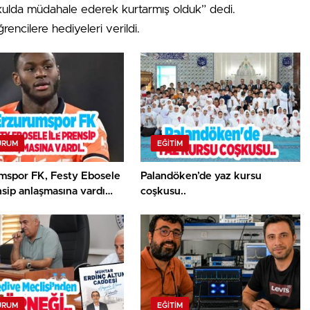
ulda müdahale ederek kurtarmış olduk” dedi.
encilere hediyeleri verildi.
URUM
EĞITIM
mspor FK, Festy Ebosele
Palandöken’de yaz kursu
nsip anlaşmasına vardı…
coşkusu..
URUM
EĞITIM