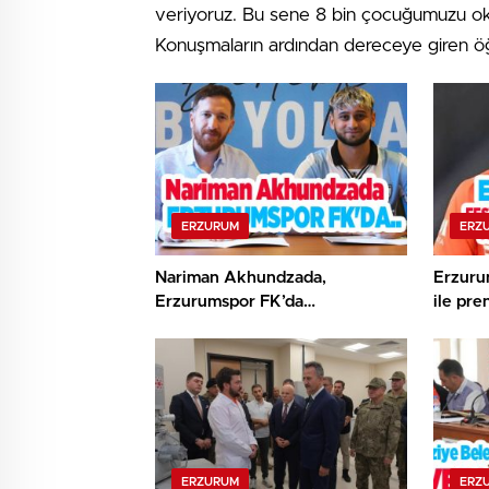
veriyoruz. Bu sene 8 bin çocuğumuzu ok
Konuşmaların ardından dereceye giren öğr
ERZURUM
ERZ
Nariman Akhundzada,
Erzuru
Erzurumspor FK’da…
ile pre
ERZURUM
ERZ