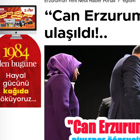
Erzurum'un Yeni Nesil Haber Portalı
eğitim
“Can Erzurum”
ulaşıldı!..