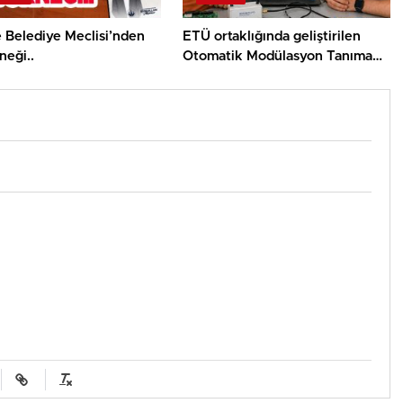
 Belediye Meclisi’nden
ETÜ ortaklığında geliştirilen
neği..
Otomatik Modülasyon Tanıma
Projesi TÜBİTAK desteği aldı..