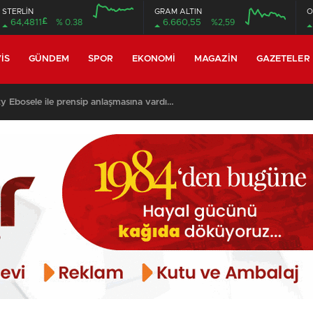
STERLİN
GRAM ALTIN
O
£
64,4811
% 0.38
6.660,55
%2,59
12:00
16:00
12:00
16:00
IS
GÜNDEM
SPOR
EKONOMI
MAGAZIN
GAZETELER
y Ebosele ile prensip anlaşmasına vardı…