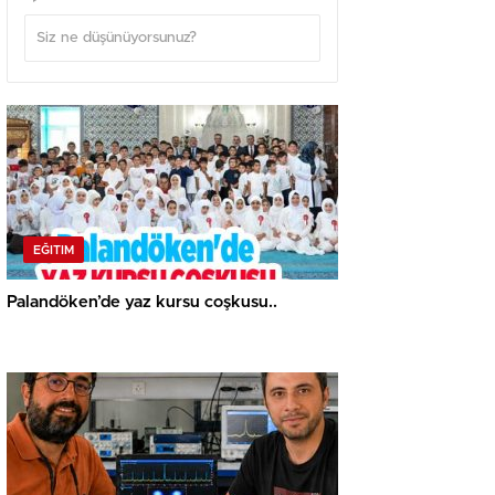
EĞITIM
Palandöken’de yaz kursu coşkusu..