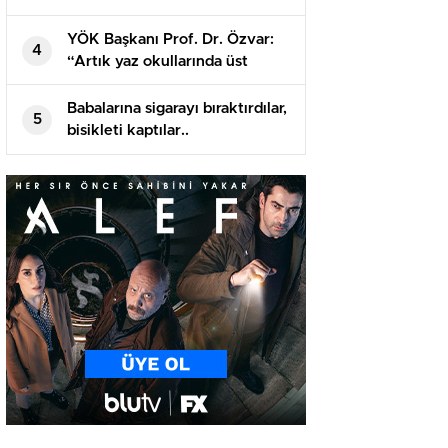
öğrenciler hastaneye kaldırıldı!
YÖK Başkanı Prof. Dr. Özvar:
4
“Artık yaz okullarında üst
sınıflardan da ders alınabilmeli”
Babalarına sigarayı bıraktırdılar,
5
bisikleti kaptılar..