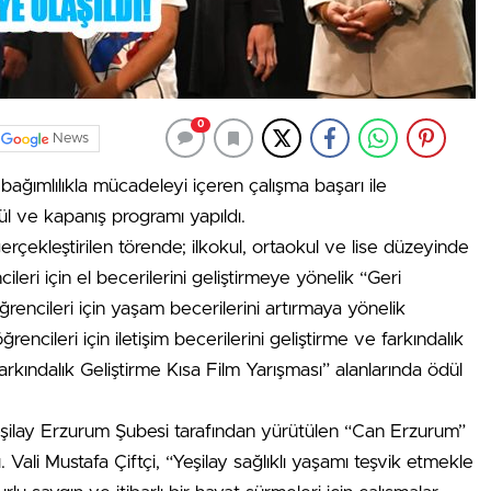
0
News
ağımlılıkla mücadeleyi içeren çalışma başarı ile
l ve kapanış programı yapıldı.
çekleştirilen törende; ilkokul, ortaokul ve lise düzeyinde
ileri için el becerilerini geliştirmeye yönelik “Geri
encileri için yaşam becerilerini artırmaya yönelik
encileri için iletişim becerilerini geliştirme ve farkındalık
arkındalık Geliştirme Kısa Film Yarışması” alanlarında ödül
Yeşilay Erzurum Şubesi tarafından yürütülen “Can Erzurum”
. Vali Mustafa Çiftçi, “Yeşilay sağlıklı yaşamı teşvik etmekle