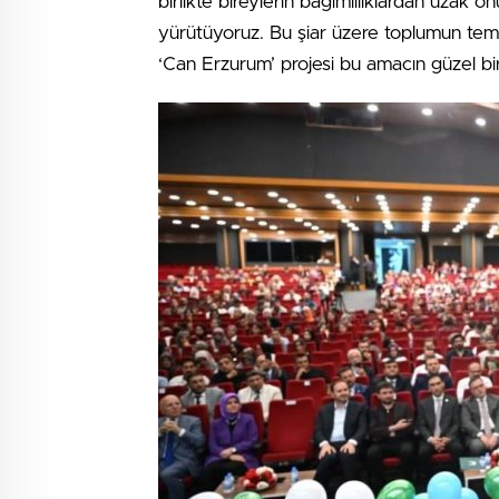
birlikte bireylerin bağımlılıklardan uzak on
yürütüyoruz. Bu şiar üzere toplumun temel
‘Can Erzurum’ projesi bu amacın güzel bir