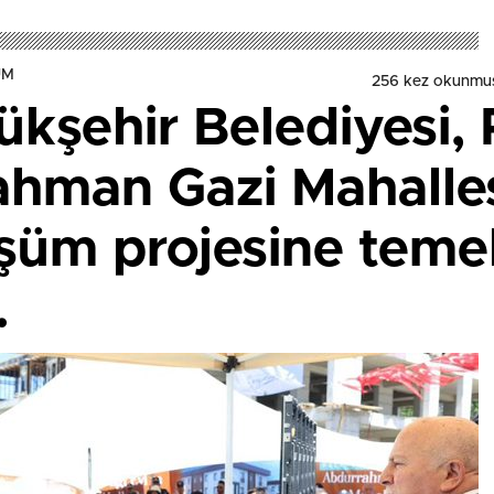
UM
256 kez okunmu
kşehir Belediyesi,
ahman Gazi Mahalles
şüm projesine temel
.