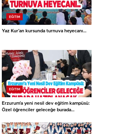
EĞITIM
Yaz Kur’an kursunda turnuva heyecanı…
EĞITIM
Erzurum’a yeni nesil dev eğitim kampüsü:
Özel öğrenciler geleceğe burada
hazırlanacak..