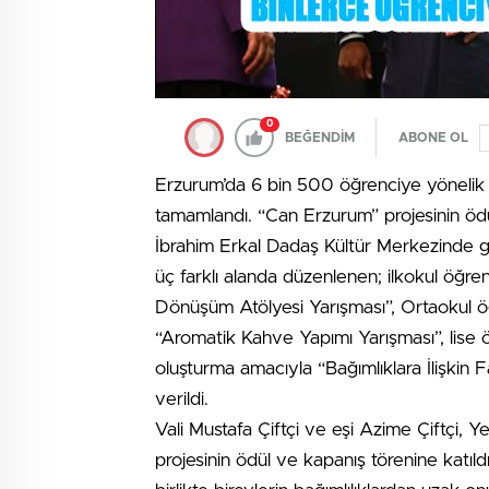
0
BEĞENDİM
ABONE OL
Erzurum’da 6 bin 500 öğrenciye yönelik b
tamamlandı. “Can Erzurum” projesinin ödü
İbrahim Erkal Dadaş Kültür Merkezinde ger
üç farklı alanda düzenlenen; ilkokul öğrenc
Dönüşüm Atölyesi Yarışması”, Ortaokul öğr
“Aromatik Kahve Yapımı Yarışması”, lise öğr
oluşturma amacıyla “Bağımlıklara İlişkin F
verildi.
Vali Mustafa Çiftçi ve eşi Azime Çiftçi, 
projesinin ödül ve kapanış törenine katıldı