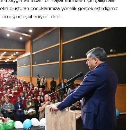
urlu saygın ve itibarlı bir hayat sürmeleri için çalışmalar
ini oluşturan çocuklarımıza yönelik gerçekleştirdiğimiz
 örneğini teşkil ediyor” dedi.