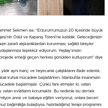
ehmet Sekmen ise, “Erzurum’umuzun 20 ilçesinde büyük
esi’nin Ödül ve Kapanış Töreni’ne katıldık. Geleceğimizin
n zararlı alışkanlıklardan korunması, sağlıklı bireyler
daşlarımıza teşekkür ediyorum. Yeşilay’ımızın
ı projede emeği geçen herkesi gönülden kutluyorum” diye
ldır aynı inanç ve heyecanla çalıştıklarını ifade ederek,
alı kutsal mücadele başlatılırken, İstanbul’da insanımızın
mücadele başlatmışlar. Çünkü fark etmişler ki, vatan
y vatan evlatlarını korumaktır. Bu nedenle bu dernek
 milyon anne ve babaya eğitim veriyoruz, onlara beceri
z bağımlılığa bulaştıysa, hazırladığımız terapi programını