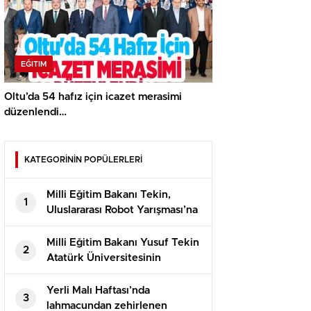
EĞITIM
Oltu’da 54 hafız için icazet merasimi
düzenlendi…
KATEGORİNİN POPÜLERLERİ
Milli Eğitim Bakanı Tekin,
1
Uluslararası Robot Yarışması’na
katılan öğrencilerle bir araya
geldi
Milli Eğitim Bakanı Yusuf Tekin
2
Atatürk Üniversitesinin
akademik yılı açılış töreninde
konuştu
Yerli Malı Haftası’nda
3
lahmacundan zehirlenen