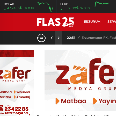
DOLAR
EURO
$
€
47,7436
% 0.18
55,2510
% 0.32
12:00
16:00
12:00
16:00
ERZURUM
SERV
22:51
/
Erzurumspor FK, Fest