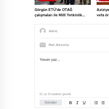
Görgün ETÜ’de OTAĞ
Aziziye
çalışmaları ile Millî Yetkinlik
vefa ör
Hamlesi faaliyetlerini yerinde
gördü…
En az 10 karakter gerekli
Gönder