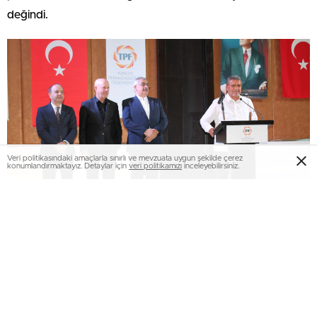
değindi.
Veri politikasındaki amaçlarla sınırlı ve mevzuata uygun şekilde çerez
konumlandırmaktayız. Detaylar için
veri politikamızı
inceleyebilirsiniz.
Düzgün: “TPF yeni yol haritasını belirledi
“
Rekabet koşulları, ekonomik gelişmeler ve perakende