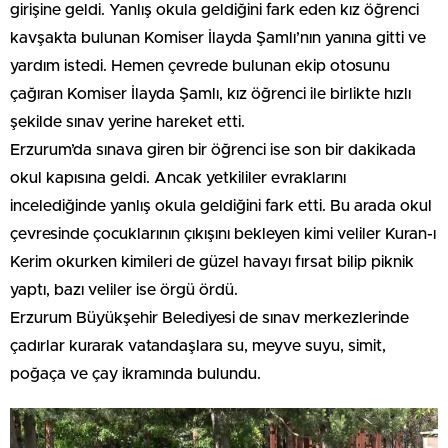
girişine geldi. Yanlış okula geldiğini fark eden kız öğrenci
kavşakta bulunan Komiser İlayda Şamlı’nın yanına gitti ve
yardım istedi. Hemen çevrede bulunan ekip otosunu
çağıran Komiser İlayda Şamlı, kız öğrenci ile birlikte hızlı
şekilde sınav yerine hareket etti.
Erzurum’da sınava giren bir öğrenci ise son bir dakikada
okul kapısına geldi. Ancak yetkililer evraklarını
incelediğinde yanlış okula geldiğini fark etti. Bu arada okul
çevresinde çocuklarının çıkışını bekleyen kimi veliler Kuran-ı
Kerim okurken kimileri de güzel havayı fırsat bilip piknik
yaptı, bazı veliler ise örgü ördü.
Erzurum Büyükşehir Belediyesi de sınav merkezlerinde
çadırlar kurarak vatandaşlara su, meyve suyu, simit,
poğaça ve çay ikramında bulundu.