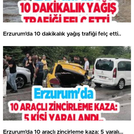
Erzurum’da 10 dakikalık yağış trafiği felç etti..
Erzurum’da 10 araçlı zincirleme kaza: 5 yaralı…