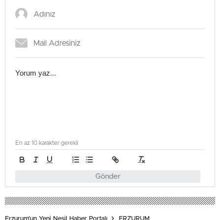
En az 10 karakter gerekli
Gönder
Erzurum'un Yeni Nesil Haber Portalı
ERZURUM