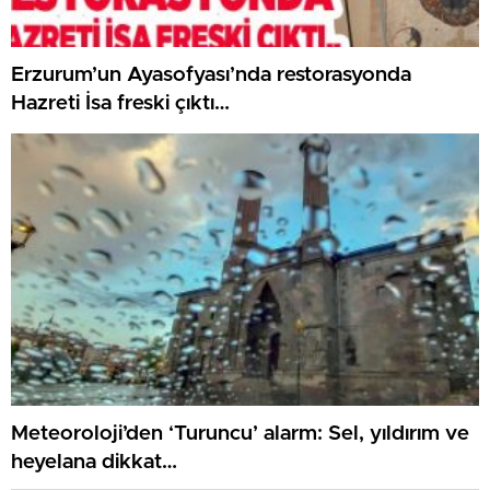
Erzurum’un Ayasofyası’nda restorasyonda
Hazreti İsa freski çıktı…
Meteoroloji’den ‘Turuncu’ alarm: Sel, yıldırım ve
heyelana dikkat…