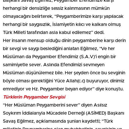
Başkanı Savaş Eğilmez, Peygamber Efendimize karşı
herhangi bir densizliğe sessiz kalınmasının mümkün
olmayacağını belirterek, “Peygamberimize karşı yapılacak
herhangi bir saygısızlık, İslamiyetin kılıcı ve kalkanı olmuş
Türk Milleti tarafından asla kabul edilemez” dedi.
Her insanın mensup olduğu dinin peygamberine karşı derin
bir sevgi ve saygı beslediğini anlatan Eğilmez, “Ve her
Müslüman da Peygamber Efendimiz (S.A.V)’i engin bir
samimiyetle sever. Aslında Efendimizi sevmeyen
Müslüman düşünülemez bile. Her şeyden önce bu sevginin
böyle olması gerektiğini Yüce Allah(c.c) buyuruyor, dinimiz
emrediyor ve Hz. Peygamber beyan ediyor” diye konuştu.
Türklerin Peygamber Sevgisi
“Her Müslüman Peygamberini sever” diyen Asılsız
Soykırım İddialarıyla Mücadele Derneği (ASİMED) Başkanı
Savaş Eğilmez, açıklamasında şunları kaydetti; “Türk