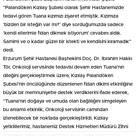
“Palandöken Kızılay Şubesi olarak Şehir Hastanemızde
tedavi gören Tuana kızımızı ziyaret etmiştik. Kızımıza
‘bizden bir isteğin var mı?’ diye sorduğumuzda sadece
‘kendi ellerimle fidan dikmek istiyorum’ cevabını aldık.
Samimi ve o kadar güzel bir istekti ve kendisini kıramadık”
dedi.
Erzurum Şehir Hastanesi Başhekimi Doç. Dr. İbrahim Hakkı
Tör, Onkoloji servisinde tedavisi devam eden Tuana’nın
dileğini gerçekleştirmek üzere, Kızılay Palandöken
Şubesi’nin öncülüğünde düzenlenen fidan dikimi etkinliğine
büyük bir memnuniyetle destek verdiklerini ifade ederek,
“Tuana’nın doğaya ve umuda olan bağlılığını simgeleyen
bu anlamlı etkinlik, Onkoloji servisinin camından
izlenebilecek bir noktada gerçekleştirildi. Kızılay
yetkililerimiz, hastanemiz Destek Hizmetleri Müdürü Zihni
Topçu ve şeflerimizin yanı sıra, Bilal Uygur ve kıymetli