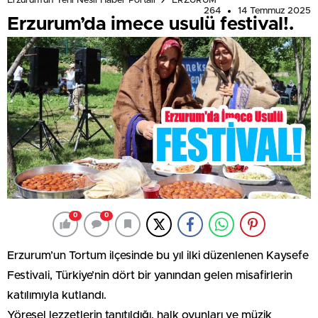
Erzurum'un Yeni Nesil Haber Portalı
ERZURUM
264
14 Temmuz 2025
Erzurum’da imece usulü festival!.
0
0
Erzurum’un Tortum ilçesinde bu yıl ilki düzenlenen Kaysefe
Festivali, Türkiye’nin dört bir yanından gelen misafirlerin
katılımıyla kutlandı.
Yöresel lezzetlerin tanıtıldığı, halk oyunları ve müzik