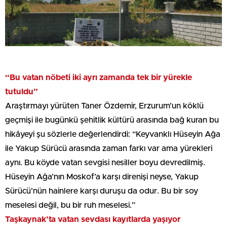
“Bu vatan nöbeti iki ayrı zamanda tek bir yürekle
tutuldu”
Araştırmayı yürüten Taner Özdemir, Erzurum’un köklü
geçmişi ile bugünkü şehitlik kültürü arasında bağ kuran bu
hikâyeyi şu sözlerle değerlendirdi: “Keyvanklı Hüseyin Ağa
ile Yakup Sürücü arasında zaman farkı var ama yürekleri
aynı. Bu köyde vatan sevgisi nesiller boyu devredilmiş.
Hüseyin Ağa’nın Moskof’a karşı direnişi neyse, Yakup
Sürücü’nün hainlere karşı duruşu da odur. Bu bir soy
meselesi değil, bu bir ruh meselesi.”
Taşkaynak’ta vatan sevdası kayıtlarda yaşıyor