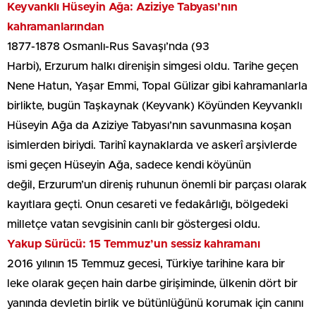
Keyvanklı Hüseyin Ağa: Aziziye Tabyası’nın
kahramanlarından
1877-1878 Osmanlı-Rus Savaşı’nda (93
Harbi), Erzurum halkı direnişin simgesi oldu. Tarihe geçen
Nene Hatun, Yaşar Emmi, Topal Gülizar gibi kahramanlarla
birlikte, bugün Taşkaynak (Keyvank) Köyünden Keyvanklı
Hüseyin Ağa da Aziziye Tabyası’nın savunmasına koşan
isimlerden biriydi. Tarihî kaynaklarda ve askerî arşivlerde
ismi geçen Hüseyin Ağa, sadece kendi köyünün
değil, Erzurum’un direniş ruhunun önemli bir parçası olarak
kayıtlara geçti. Onun cesareti ve fedakârlığı, bölgedeki
milletçe vatan sevgisinin canlı bir göstergesi oldu.
Yakup Sürücü: 15 Temmuz’un sessiz kahramanı
2016 yılının 15 Temmuz gecesi, Türkiye tarihine kara bir
leke olarak geçen hain darbe girişiminde, ülkenin dört bir
yanında devletin birlik ve bütünlüğünü korumak için canını